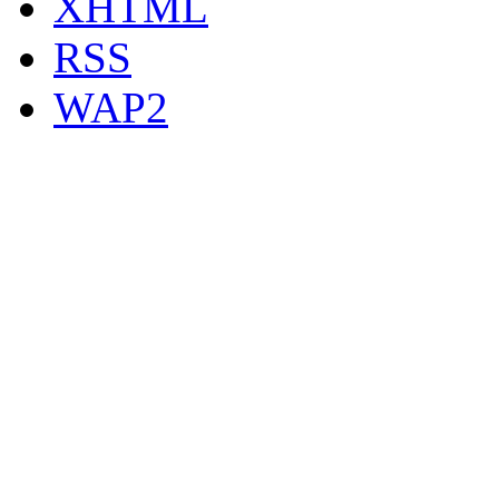
XHTML
RSS
WAP2