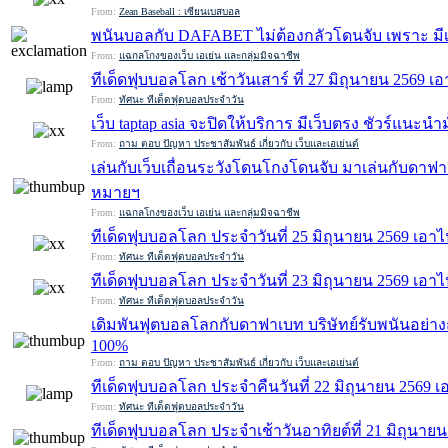
From:
Zean Baseball : เซียนเบสบอล
พนันบอลกับ DAFABET ไม่ต้องกลัวโดนจับ เพราะ มีเซ
From:
แฉกลโกงของเว็บ เอเย่น และกลุ่มมิจฉาชีพ
ทีเด็ดฟุบบอลโลก เช้าวันเสาร์ ที่ 27 มิถุนายน 2569 
From:
ทัศนะ ทีเด็ดฟุตบอลประจำวัน
เว็บ taptap asia จะปิดให้บริการ มีเว็บตรง ชัวร์แนะนำม
From:
ถาม ตอบ ปัญหา ประชาสัมพันธ์ เกี่ยวกับ เว็บและเอเย่นต์
เล่นกับเว็บเถื่อนระวังโดนโกงโดนจับ มาเล่นกับดาฟาเ
หมายฯ
From:
แฉกลโกงของเว็บ เอเย่น และกลุ่มมิจฉาชีพ
ทีเด็ดฟุบบอลโลก ประจำวันที่ 25 มิถุนายน 2569 เอา
From:
ทัศนะ ทีเด็ดฟุตบอลประจำวัน
ทีเด็ดฟุบบอลโลก ประจำวันที่ 23 มิถุนายน 2569 เอา
From:
ทัศนะ ทีเด็ดฟุตบอลประจำวัน
เดิมพันฟุตบอลโลกกับดาฟาเบท บริษัทย์รับพนันอย่าง
100%
From:
ถาม ตอบ ปัญหา ประชาสัมพันธ์ เกี่ยวกับ เว็บและเอเย่นต์
ทีเด็ดฟุบบอลโลก ประจำคืนวันที่ 22 มิถุนายน 2569 
From:
ทัศนะ ทีเด็ดฟุตบอลประจำวัน
ทีเด็ดฟุบบอลโลก ประจำเช้าวันอาทิยต์ที่ 21 มิถุนา