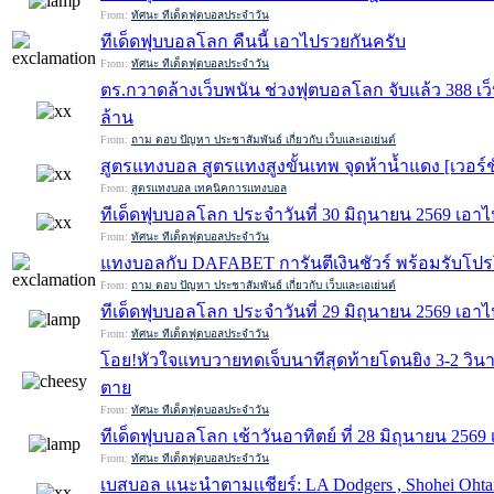
From:
ทัศนะ ทีเด็ดฟุตบอลประจำวัน
ทีเด็ดฟุบบอลโลก คืนนี้ เอาไปรวยกันครับ
From:
ทัศนะ ทีเด็ดฟุตบอลประจำวัน
ตร.กวาดล้างเว็บพนัน ช่วงฟุตบอลโลก จับแล้ว 388 เว็
ล้าน
From:
ถาม ตอบ ปัญหา ประชาสัมพันธ์ เกี่ยวกับ เว็บและเอเย่นต์
สูตรแทงบอล สูตรแทงสูงขั้นเทพ จุดห้าน้ำแดง [เวอร์ช
From:
สูตรแทงบอล เทคนิคการแทงบอล
ทีเด็ดฟุบบอลโลก ประจำวันที่ 30 มิถุนายน 2569 เอาไ
From:
ทัศนะ ทีเด็ดฟุตบอลประจำวัน
แทงบอลกับ DAFABET การันตีเงินชัวร์ พร้อมรับโป
From:
ถาม ตอบ ปัญหา ประชาสัมพันธ์ เกี่ยวกับ เว็บและเอเย่นต์
ทีเด็ดฟุบบอลโลก ประจำวันที่ 29 มิถุนายน 2569 เอา
From:
ทัศนะ ทีเด็ดฟุตบอลประจำวัน
โอย!หัวใจแทบวายทดเจ็บนาทีสุดท้ายโดนยิง 3-2 วินาท
ตาย
From:
ทัศนะ ทีเด็ดฟุตบอลประจำวัน
ทีเด็ดฟุบบอลโลก เช้าวันอาทิตย์ ที่ 28 มิถุนายน 256
From:
ทัศนะ ทีเด็ดฟุตบอลประจำวัน
เบสบอล แนะนำตามเเชียร์: LA Dodgers , Shohei Ohta