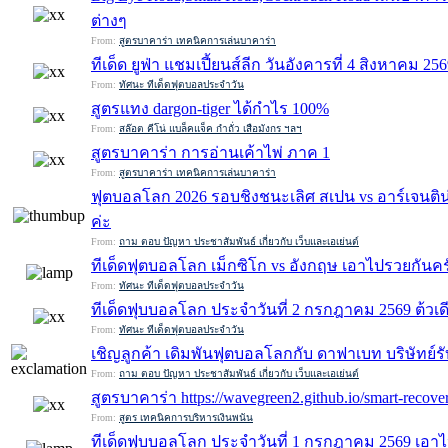
ต่างๆ
From:
สูตรบาคาร่า เทคนิคการเล่นบาคาร่า
ทีเด็ด ยูฟ่า แชมเปี้ยนส์ลีก วันอังคารที่ 4 สิงหาคม 25
From:
ทัศนะ ทีเด็ดฟุตบอลประจำวัน
สูตรแทง dargon-tiger ได้กำไร 100%
From:
สล๊อต คีโน่ แบล็คแจ็ค กำถั่ว เสือมังกร ฯลฯ
สูตรบาคาร่า การอ่านเค้าไพ่ ภาค 1
From:
สูตรบาคาร่า เทคนิคการเล่นบาคาร่า
ฟุตบอลโลก 2026 รอบชิงชนะเลิศ สเปน vs อาร์เจนติน
ค่ะ
From:
ถาม ตอบ ปัญหา ประชาสัมพันธ์ เกี่ยวกับ เว็บและเอเย่นต์
ทีเด็ดฟุตบอลโลก เม็กซิโก vs อังกฤษ เอาไปรวยกันคร
From:
ทัศนะ ทีเด็ดฟุตบอลประจำวัน
ทีเด็ดฟุบบอลโลก ประจำวันที่ 2 กรกฎาคม 2569 ต้ว
From:
ทัศนะ ทีเด็ดฟุตบอลประจำวัน
เชิญลูกค้า เดิมพันฟุตบอลโลกกับ ดาฟาเบท บริษัทย์
From:
ถาม ตอบ ปัญหา ประชาสัมพันธ์ เกี่ยวกับ เว็บและเอเย่นต์
สูตรบาคาร่า https://wavegreen2.github.io/smart-recove
From:
สูตร เทคนิคการบริหารเงินพนัน
ทีเด็ดฟุบบอลโลก ประจำวันที่ 1 กรกฎาคม 2569 เอาไ