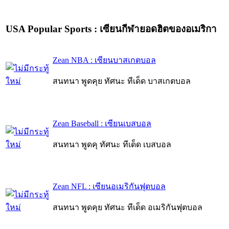
USA Popular Sports : เซียนกีฬายอดฮิตของอเมริกา
Zean NBA : เซียนบาสเกตบอล
สนทนา พูดคุย ทัศนะ ทีเด็ด บาสเกตบอล
Zean Baseball : เซียนเบสบอล
สนทนา พูดคุ ทัศนะ ทีเด็ด เบสบอล
Zean NFL : เซียนอเมริกันฟุตบอล
สนทนา พูดคุย ทัศนะ ทีเด็ด อเมริกันฟุตบอล