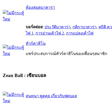
ห้องสมุดบาคาร่า
บอร์ดย่อย
:
ประวัติบาคาร่า
,
กติกาบาคาร่า
,
สถิติ ค
ไพ่ 1
,
การอ่านเค้าไพ่ 2
,
การแปลงเค้าไพ่
ทัวร์คาสิโน
แชร์ประสบการณ์ทัวร์คาสิโนของเพื่อนๆสมาชิก
Zean Ball : เซียนบอล
สนทนา พูดคุย เกี่ยวกับฟุตบอล