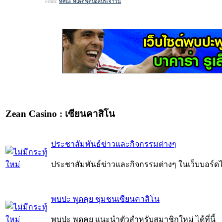
From:
ทัศนะ ทีเด็ดฟุตบอลประจำวัน
Zean Casino : เซียนคาสิโน
ประชาสัมพันธ์ข่าวและกิจกรรมต่างๆ
ประชาสัมพันธ์ข่าวและกิจกรรมต่างๆ ในเว็บบอร์ดได้ท
พบปะ พูดคุย ชุมชนเซียนคาสิโน
พบปะ พูดคุย แนะนำตัวสำหรับสมาชิกใหม่ ได้ที่นี้