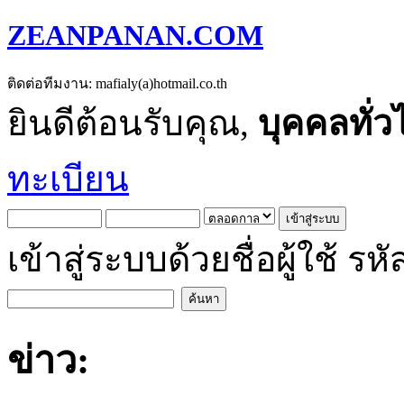
ZEANPANAN.COM
ติดต่อทีมงาน: mafialy(a)hotmail.co.th
ยินดีต้อนรับคุณ,
บุคคลทั่ว
ทะเบียน
เข้าสู่ระบบด้วยชื่อผู้ใช้
ข่าว: