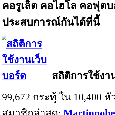
คอรูเล็ต คอไฮโล คอฟุตบ
ประสบการณ์กันได้ที่นี้
สถิติการใช้งาน
99,672 กระทู้ ใน 10,400 ห
สมาชิกล่าสุด:
Martinnobe