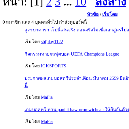
หน้า: [
1
]
2
3
...
10
ลงล่าง
หัวข้อ
/
เริ่มโดย
0 สมาชิก และ 4 บุคคลทั่วไป กำลังดูบอร์ดนี้
สูตรบาคาร่า เว็ปนี้เล่นจริง ถอนจริงไม่เชื่อเอาสูตรไ
เริ่มโดย
sbfplay1122
กิจกรรมทายผลฟุตบอล UEFA Champions League
เริ่มโดย
IGKSPORTS
ประกาศผลเกมบอลทวีประจำเดือน มีนาคม 2559 ยืนยันตั
นี้
เริ่มโดย
MaFia
เกมบอลทวี ท่าน panitit baw promwichean ให้ยืนยันตั
เริ่มโดย
MaFia