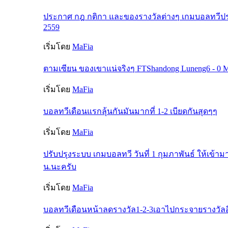
ประกาศ กฎ กติกา และของรางวัลต่างๆ เกมบอลทวีปร
2559
เริ่มโดย
MaFia
ตามเซียน ของเขาแน่จริงๆ FTShandong Luneng6 - 0 
เริ่มโดย
MaFia
บอลทวีเดือนแรกลุ้นกันมันมากที่ 1-2 เบียดกันสุดๆๆ
เริ่มโดย
MaFia
ปรับปรุงระบบ เกมบอลทวี วันที่ 1 กุมภาพันธ์ ให้เข้
น.นะครับ
เริ่มโดย
MaFia
บอลทวีเดือนหน้าลดรางวัล1-2-3เอาไปกระจายรางวัลอ