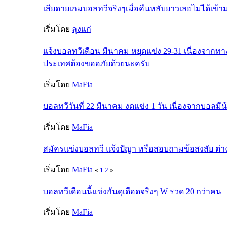
เสียดายเกมบอลทวีจริงๆเมื่อคืนหลับยาวเลยไม่ได้เข้
เริ่มโดย
ลุงแก่
แจ้งบอลทวีเดือน มีนาคม หยุดแข่ง 29-31 เนื่องจากทา
ประเทศต้องขออภัยด้วยนะครับ
เริ่มโดย
MaFia
บอลทวีวันที่ 22 มีนาคม งดแข่ง 1 วัน เนื่องจากบอลมีน
เริ่มโดย
MaFia
สมัครแข่งบอลทวี แจ้งปัญา หรือสอบถามข้อสงสัย ต่างๆ 
เริ่มโดย
MaFia
«
1
2
»
บอลทวีเดือนนี้แข่งกันดุเดือดจริงๆ W รวด 20 กว่าคน
เริ่มโดย
MaFia