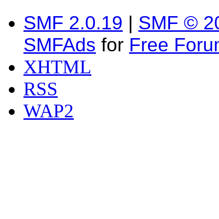
SMF 2.0.19
|
SMF © 2
SMFAds
for
Free For
XHTML
RSS
WAP2