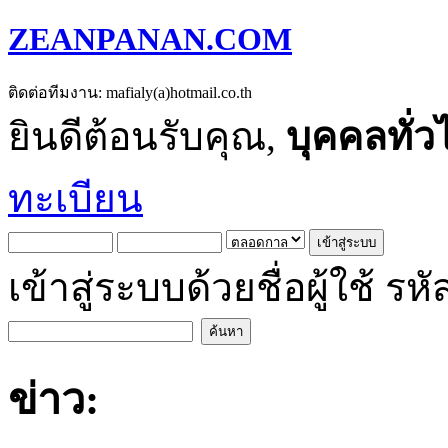
ZEANPANAN.COM
ติดต่อทีมงาน: mafialy(a)hotmail.co.th
ยินดีต้อนรับคุณ,
บุคคลทั่ว
ทะเบียน
เข้าสู่ระบบด้วยชื่อผู้ใช้
ข่าว: