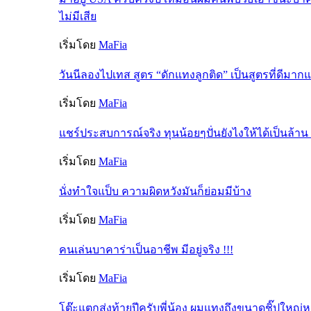
ไม่มีเสีย
เริ่มโดย
MaFia
วันนีลองไปเทส สูตร “ดักแทงลูกติด” เป็นสูตรที่ดีมา
เริ่มโดย
MaFia
แชร์ประสบการณ์จริง ทุนน้อยๆปั่นยังไงให้ได้เป็นล้
เริ่มโดย
MaFia
นั่งทำใจแป็บ ความผิดหวังมันก็ย่อมมีบ้าง
เริ่มโดย
MaFia
คนเล่นบาคาร่าเป็นอาชีพ มีอยู่จริง !!!
เริ่มโดย
MaFia
โต๊ะแตกส่งท้ายปีครับพี่น้อง ผมแทงถึงขนาดชิ๊ปใหญ่หม