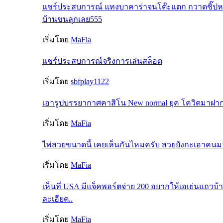
แชร์ประสบการณ์ แทงบาคาร่าจนโต๊ะแตก กวาดชิ๊ปห
บ้านขนลุกเลย555
เริ่มโดย
MaFia
แชร์ประสบการณ์จริงการเล่นสล็อต
เริ่มโดย
sbfplay1122
เอารูปบรรยากาศคาสิโน New normal ยุค โควิดมาฝา
เริ่มโดย
MaFia
ไพ่สวยขนาดนี้ เคยเห็นกันไหมครับ สวยยังกะเอาคนมาเ
เริ่มโดย
MaFia
เห็นที่ USA มีแจ็คพอร์ตจ่าย 200 อยากให้เอเย่นแถวบ้
ละเอียด..
เริ่มโดย
MaFia