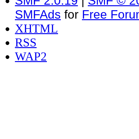
SMF 2.0.19
|
SMF © 2
SMFAds
for
Free For
XHTML
RSS
WAP2