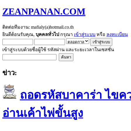
ZEANPANAN.COM
ติดต่อทีมงาน: mafialy(a)hotmail.co.th
ยินดีต้อนรับคุณ,
บุคคลทั่วไป
กรุณา
เข้าสู่ระบบ
หรือ
ลงทะเบียน
เข้าสู่ระบบด้วยชื่อผู้ใช้ รหัสผ่าน และระยะเวลาในเซสชั่น
ข่าว:
ถอดรหัสบาคาร่า ไขควา
อ่านเค้าไพ่ขั้นสูง