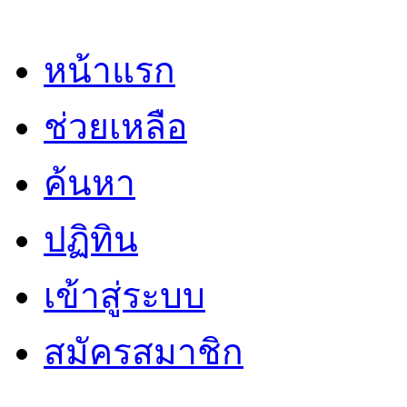
หน้าแรก
ช่วยเหลือ
ค้นหา
ปฏิทิน
เข้าสู่ระบบ
สมัครสมาชิก