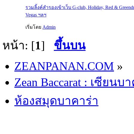
รวมลิ้งค์สำรองเข้าเว็บ G-club, Holiday, Red & Greend
Vegas ฯลฯ
เริ่มโดย
Admin
หน้า: [
1
]
ขึ้นบน
ZEANPANAN.COM
»
Zean Baccarat : เซียนบา
ห้องสมุดบาคาร่า