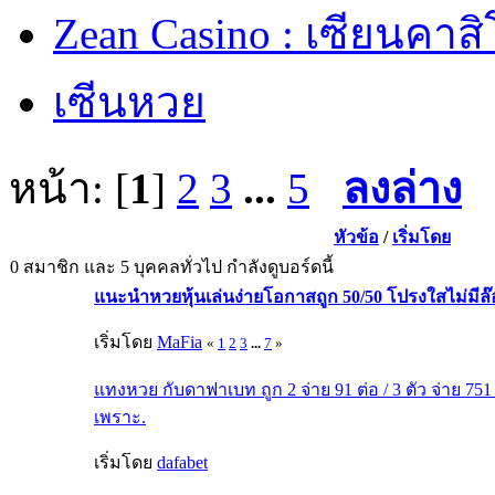
Zean Casino : เซียนคาส
เซีนหวย
หน้า: [
1
]
2
3
...
5
ลงล่าง
หัวข้อ
/
เริ่มโดย
0 สมาชิก และ 5 บุคคลทั่วไป กำลังดูบอร์ดนี้
แนะนำหวยหุ้นเล่นง่ายโอกาสถูก 50/50 โปรงใสไม่มีล๊อค
เริ่มโดย
MaFia
«
1
2
3
...
7
»
แทงหวย กับดาฟาเบท ถูก 2 จ่าย 91 ต่อ / 3 ตัว จ่าย 751 ต
เพราะ.
เริ่มโดย
dafabet