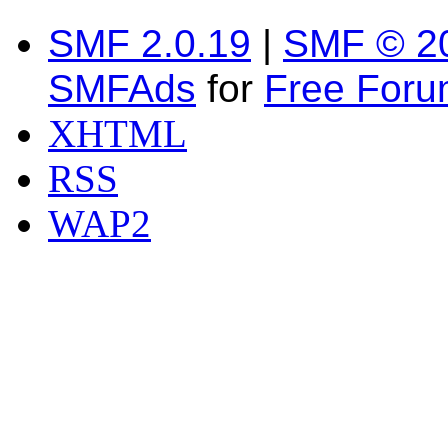
SMF 2.0.19
|
SMF © 2
SMFAds
for
Free For
XHTML
RSS
WAP2