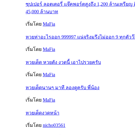
ซุปเปอร์ ลอตเตอรี่ แจ๊คพอร์ตสูงถึง 1,200 ล้านเหรีย
45,000 ล้านบาท
เริ่มโดย
MaFia
หวยห่าอะไรออก 999997 แน่จริงมรึงไม่ออก 9 ทุกตัวว๊
เริ่มโดย
MaFia
หวยเด็ด หวยดัง งวดนี้ เอาไปรวยครับ
เริ่มโดย
MaFia
หวยเด็ดนานๆ มาที ลองดูครับ พี่น้อง
เริ่มโดย
MaFia
หวยเด็ดงวดหน้า
เริ่มโดย
nicho03561