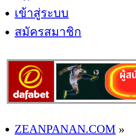
เข้าสู่ระบบ
สมัครสมาชิก
ZEANPANAN.COM
»