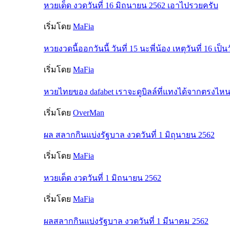
หวยเด็ด งวดวันที่ 16 มิถนายน 2562 เอาไปรวยครับ
เริ่มโดย
MaFia
หวยงวดนี้ออกวันนี้ วันที่ 15 นะพี่น้อง เหตุวันที่ 16 เป็
เริ่มโดย
MaFia
หวยไทยของ dafabet เราจะดูบิลล์ที่แทงได้จากตรงไห
เริ่มโดย
OverMan
ผล สลากกินแบ่งรัฐบาล งวดวันที่ 1 มิถุนายน 2562
เริ่มโดย
MaFia
หวยเด็ด งวดวันที่ 1 มิถนายน 2562
เริ่มโดย
MaFia
ผลสลากกินแบ่งรัฐบาล งวดวันที่ 1 มีนาคม 2562