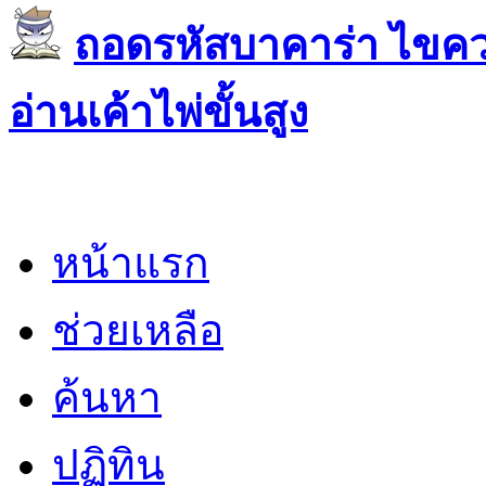
ถอดรหัสบาคาร่า ไขควา
อ่านเค้าไพ่ขั้นสูง
หน้าแรก
ช่วยเหลือ
ค้นหา
ปฏิทิน