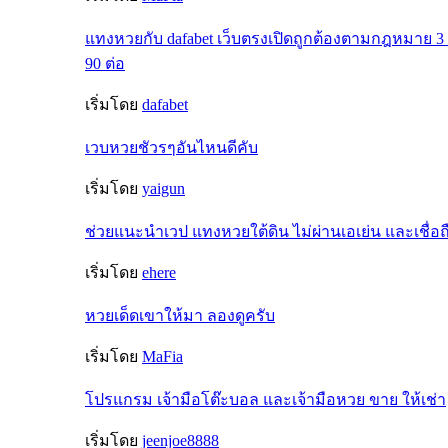
แทงหวยกับ dafabet เว็บตรงเปิดถูกต้องตามกฎหมาย 3 ตั
90 ต่อ
เริ่มโดย
dafabet
เวบหวยชัวรๆอันไหนดีคับ
เริ่มโดย
yaigun
ช่วยแนะนำเวป แทงหวยใต้ดิน ไม่ผ่านเอเย่น และเชื่อถ
เริ่มโดย
ehere
หวยเด็ดเขาให้มา ลองดูครับ
เริ่มโดย
MaFia
โปรแกรม เจ้ามือโต๊ะบอล และเจ้ามือหวย ขาย ให้เช่า
เริ่มโดย
jeenjoe8888