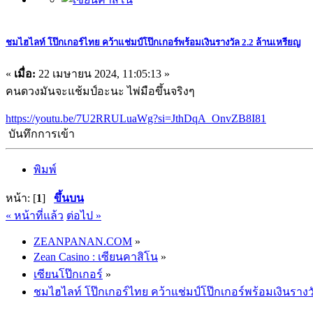
ชมไฮไลท์ โป๊กเกอร์ไทย คว้าแช่มป์โป๊กเกอร์พร้อมเงินรางวัล 2.2 ล้านเหรียญ
«
เมื่อ:
22 เมษายน 2024, 11:05:13 »
คนดวงมันจะแช้มป์อะนะ ไพ่มือขึ้นจริงๆ
https://youtu.be/7U2RRULuaWg?si=JthDqA_OnvZB8I81
บันทึกการเข้า
พิมพ์
หน้า: [
1
]
ขึ้นบน
« หน้าที่แล้ว
ต่อไป »
ZEANPANAN.COM
»
Zean Casino : เซียนคาสิโน
»
เซียนโป๊กเกอร์
»
ชมไฮไลท์ โป๊กเกอร์ไทย คว้าแช่มป์โป๊กเกอร์พร้อมเงินรางว