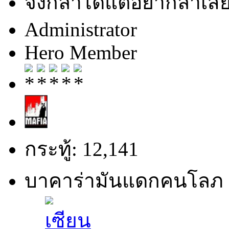
จงกล้าได้แต่อย่ากล้าเสีย
Administrator
Hero Member
กระทู้: 12,141
บาคาร่ามันแดกคนโลภ 