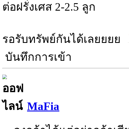
ต่อฝรั่งเศส 2-2.5 ลูก
รอรับทรัพย์กันได้เลยยยย
บันทึกการเข้า
MaFia