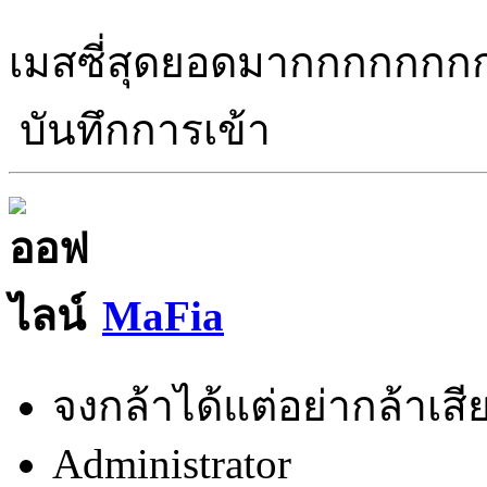
เมสซี่สุดยอดมากกกกกก
บันทึกการเข้า
MaFia
จงกล้าได้แต่อย่ากล้าเสีย
Administrator