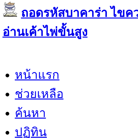
ถอดรหัสบาคาร่า ไขควา
อ่านเค้าไพ่ขั้นสูง
หน้าแรก
ช่วยเหลือ
ค้นหา
ปฏิทิน