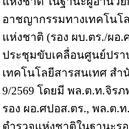
แห่งชาติ ในฐานะผู้อำนว
อาชญากรรมทางเทคโนโลย
แห่งชาติ (รอง ผบ.ตร./ผอ
ประชุมขับเคลื่อนศูนย์
เทคโนโลยีสารสนเทศ สำนัก
9/2569 โดยมี พล.ต.ท.จิรภพ
รอง ผอ.ศปอส.ตร., พล.ต.ท
ตำรวจแห่งชาติในฐานะรอง