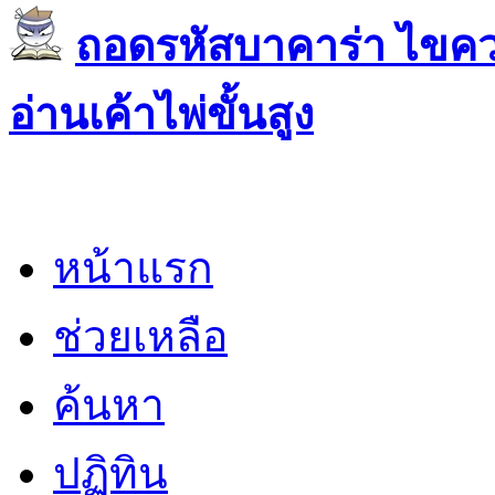
ถอดรหัสบาคาร่า ไขควา
อ่านเค้าไพ่ขั้นสูง
หน้าแรก
ช่วยเหลือ
ค้นหา
ปฏิทิน