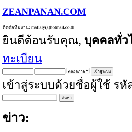
ZEANPANAN.COM
ติดต่อทีมงาน: mafialy(a)hotmail.co.th
ยินดีต้อนรับคุณ,
บุคคลทั่ว
ทะเบียน
เข้าสู่ระบบด้วยชื่อผู้ใช้
ข่าว: