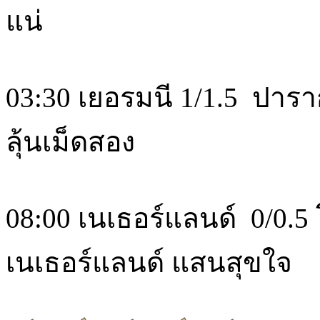
แน่
03:30 เยอรมนี 1/1.5 ปาร
ลุ้นเม็ดสอง
08:00 เนเธอร์แลนด์ 0/0.5
เนเธอร์แลนด์ แสนสุขใจ