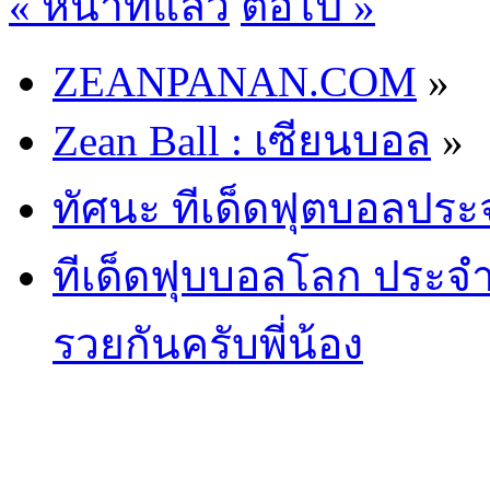
« หน้าที่แล้ว
ต่อไป »
ZEANPANAN.COM
»
Zean Ball : เซียนบอล
»
ทัศนะ ทีเด็ดฟุตบอลประ
ทีเด็ดฟุบบอลโลก ประจำว
รวยกันครับพี่น้อง