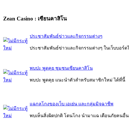
Zean Casino : เซียนคาสิโน
ประชาสัมพันธ์ข่าวและกิจกรรมต่างๆ
ประชาสัมพันธ์ข่าวและกิจกรรมต่างๆ ในเว็บบอร์ดได้ท
พบปะ พูดคุย ชุมชนเซียนคาสิโน
พบปะ พูดคุย แนะนำตัวสำหรับสมาชิกใหม่ ได้ที่นี้
แฉกลโกงของเว็บ เอเย่น และกลุ่มมิจฉาชีพ
พบเห็นสิ่งผิดปกติ โดนโกง นำมาแฉ เตือนภัยคนอื่นๆ ไ