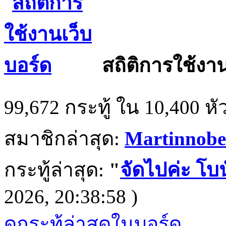
สถิติการใช้งาน
99,672 กระทู้ ใน 10,400 ห
สมาชิกล่าสุด:
Martinnobe
กระทู้ล่าสุด:
"
จัดไปค่ะ โบ
2026, 20:38:58 )
ดูกระทู้ล่าสุดในบอร์ด