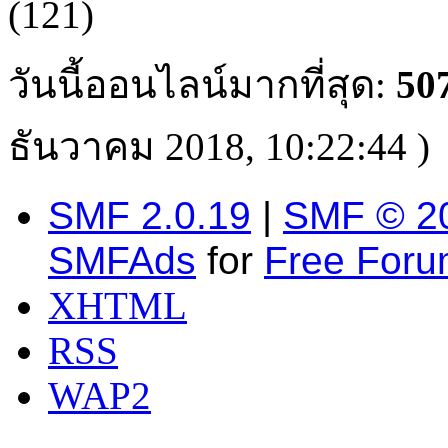
(121)
วันนี้ออนไลน์มากที่สุด:
50
ธันวาคม 2018, 10:22:44 )
SMF 2.0.19
|
SMF © 2
SMFAds
for
Free For
XHTML
RSS
WAP2