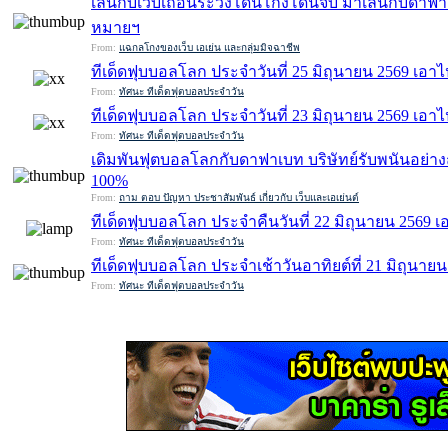
เล่นกับเว็บเถื่อนระวังโดนโกงโดนจับ มาเล่นกับดาฟาเ
หมายฯ
From:
แฉกลโกงของเว็บ เอเย่น และกลุ่มมิจฉาชีพ
ทีเด็ดฟุบบอลโลก ประจำวันที่ 25 มิถุนายน 2569 เอา
From:
ทัศนะ ทีเด็ดฟุตบอลประจำวัน
ทีเด็ดฟุบบอลโลก ประจำวันที่ 23 มิถุนายน 2569 เอา
From:
ทัศนะ ทีเด็ดฟุตบอลประจำวัน
เดิมพันฟุตบอลโลกกับดาฟาเบท บริษัทย์รับพนันอย่าง
100%
From:
ถาม ตอบ ปัญหา ประชาสัมพันธ์ เกี่ยวกับ เว็บและเอเย่นต์
ทีเด็ดฟุบบอลโลก ประจำคืนวันที่ 22 มิถุนายน 2569 
From:
ทัศนะ ทีเด็ดฟุตบอลประจำวัน
ทีเด็ดฟุบบอลโลก ประจำเช้าวันอาทิยต์ที่ 21 มิถุนา
From:
ทัศนะ ทีเด็ดฟุตบอลประจำวัน