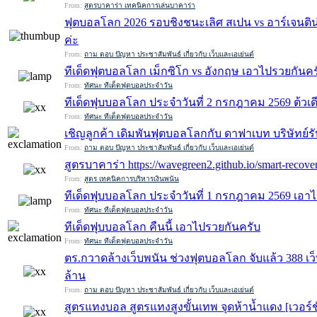
From:
สูตรบาคาร่า เทคนิคการเล่นบาคาร่า
ฟุตบอลโลก 2026 รอบชิงชนะเลิศ สเปน vs อาร์เจนติน
ค่ะ
From:
ถาม ตอบ ปัญหา ประชาสัมพันธ์ เกี่ยวกับ เว็บและเอเย่นต์
ทีเด็ดฟุตบอลโลก เม็กซิโก vs อังกฤษ เอาไปรวยกันคร
From:
ทัศนะ ทีเด็ดฟุตบอลประจำวัน
ทีเด็ดฟุบบอลโลก ประจำวันที่ 2 กรกฎาคม 2569 ต้ว
From:
ทัศนะ ทีเด็ดฟุตบอลประจำวัน
เชิญลูกค้า เดิมพันฟุตบอลโลกกับ ดาฟาเบท บริษัทย์
From:
ถาม ตอบ ปัญหา ประชาสัมพันธ์ เกี่ยวกับ เว็บและเอเย่นต์
สูตรบาคาร่า https://wavegreen2.github.io/smart-recove
From:
สูตร เทคนิคการบริหารเงินพนัน
ทีเด็ดฟุบบอลโลก ประจำวันที่ 1 กรกฎาคม 2569 เอาไ
From:
ทัศนะ ทีเด็ดฟุตบอลประจำวัน
ทีเด็ดฟุบบอลโลก คืนนี้ เอาไปรวยกันครับ
From:
ทัศนะ ทีเด็ดฟุตบอลประจำวัน
ตร.กวาดล้างเว็บพนัน ช่วงฟุตบอลโลก จับแล้ว 388 เว็
ล้าน
From:
ถาม ตอบ ปัญหา ประชาสัมพันธ์ เกี่ยวกับ เว็บและเอเย่นต์
สูตรแทงบอล สูตรแทงสูงขั้นเทพ จุดห้าน้ำแดง [เวอร์ช