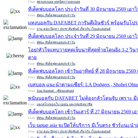
From:
สูตรแทงบอล เทคนิคการแทงบอล
ทีเด็ดฟุบบอลโลก ประจำวันที่ 30 มิถุนายน 2569 เอาไ
From:
ทัศนะ ทีเด็ดฟุตบอลประจำวัน
แทงบอลกับ DAFABET การันตีเงินชัวร์ พร้อมรับโป
From:
ถาม ตอบ ปัญหา ประชาสัมพันธ์ เกี่ยวกับ เว็บและเอเย่นต์
ทีเด็ดฟุบบอลโลก ประจำวันที่ 29 มิถุนายน 2569 เอา
From:
ทัศนะ ทีเด็ดฟุตบอลประจำวัน
โอย!หัวใจแทบวายทดเจ็บนาทีสุดท้ายโดนยิง 3-2 วินาท
ตาย
From:
ทัศนะ ทีเด็ดฟุตบอลประจำวัน
ทีเด็ดฟุบบอลโลก เช้าวันอาทิตย์ ที่ 28 มิถุนายน 256
From:
ทัศนะ ทีเด็ดฟุตบอลประจำวัน
เบสบอล แนะนำตามเเชียร์: LA Dodgers , Shohei Ohta
From:
Zean Baseball : เซียนเบสบอล
พนันบอลกับ DAFABET ไม่ต้องกลัวโดนจับ เพราะ มีเซ
From:
แฉกลโกงของเว็บ เอเย่น และกลุ่มมิจฉาชีพ
ทีเด็ดฟุบบอลโลก เช้าวันเสาร์ ที่ 27 มิถุนายน 2569 
From:
ทัศนะ ทีเด็ดฟุตบอลประจำวัน
เว็บ taptap asia จะปิดให้บริการ มีเว็บตรง ชัวร์แนะนำม
From:
ถาม ตอบ ปัญหา ประชาสัมพันธ์ เกี่ยวกับ เว็บและเอเย่นต์