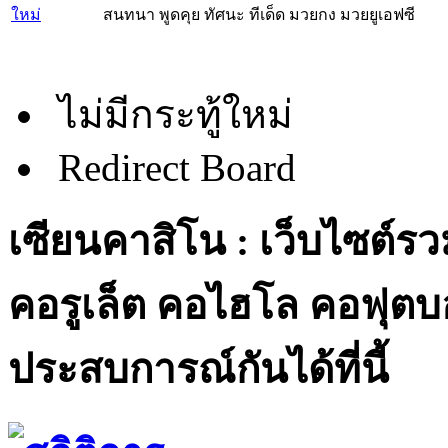
สนทนา พูดคุย ทัศนะ ทีเด็ด มวยกง มวยยูเอฟซี
ไม่มีกระทู้ใหม่
Redirect Board
เซียนคาสิโน : เว็บไซต์
คอรูเล็ต คอไฮโล คอฟุตบ
ประสบการณ์กันได้ที่นี้