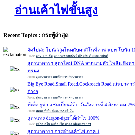
อ่านเค้าไพ่ขั้นสูง
Recent Topics : กระทู้ล่าสุด
จัดไปค่ะ โบนัสสุดโหดกับคาสิโนที่ดาฟาเบท โบนัส 1
From:
ถาม ตอบ ปัญหา ประชาสัมพันธ์ เกี่ยวกับ เว็บและเอเย่นต์
สูตรบาคาร่า สูตรใหม่ DNA จากนายหัว ไพลิน สิงห
ทรนง
From:
สูตรบาคาร่า เทคนิคการเล่นบาคาร่า
Big Eye Road,Small Road,Cockroach Road เล่นบาคาร
ต่างๆ
From:
สูตรบาคาร่า เทคนิคการเล่นบาคาร่า
ทีเด็ด ยูฟ่า แชมเปี้ยนส์ลีก วันอังคารที่ 4 สิงหาคม 25
From:
ทัศนะ ทีเด็ดฟุตบอลประจำวัน
สูตรแทง dargon-tiger ได้กำไร 100%
From:
สล๊อต คีโน่ แบล็คแจ็ค กำถั่ว เสือมังกร ฯลฯ
สูตรบาคาร่า การอ่านเค้าไพ่ ภาค 1