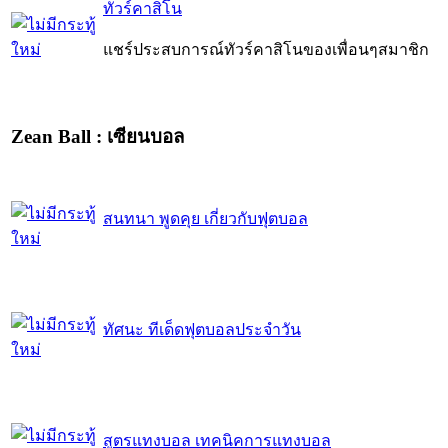
ทัวร์คาสิโน
แชร์ประสบการณ์ทัวร์คาสิโนของเพื่อนๆสมาชิก
Zean Ball : เซียนบอล
สนทนา พูดคุย เกี่ยวกับฟุตบอล
ทัศนะ ทีเด็ดฟุตบอลประจำวัน
สูตรแทงบอล เทคนิคการแทงบอล