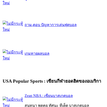
ถาม-ตอบ ปัญหาการเล่นฟุตบอล
เกมทายผลบอล
USA Popular Sports : เซียนกีฬายอดฮิตของอเมริกา
Zean NBA : เซียนบาสเกตบอล
สนทนา พูดคุย ทัศนะ ทีเด็ด บาสเกตบอล