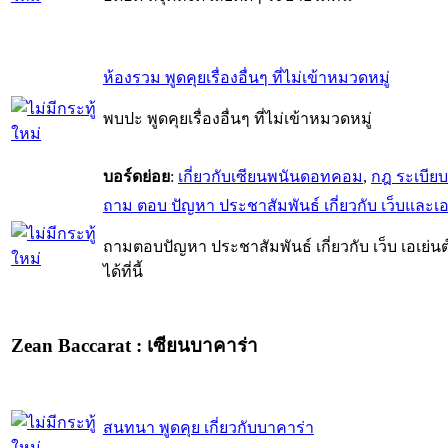
ห้องรวม พูดคุยเรื่องอื่นๆ ที่ไม่เข้าหมวดหมู่
พบปะ พูดคุยเรื่องอื่นๆ ที่ไม่เข้าหมวดหมู่
บอร์ดย่อย
:
เกี่ยวกับเซียนพนันดอทคอม
,
กฎ ระเบียบ
ถาม ตอบ ปัญหา ประชาสัมพันธ์ เกี่ยวกับ เว็บและเอ
ถามตอบปัญหา ประชาสัมพันธ์ เกี่ยวกับ เว็บ เอเย่นต
ได้ที่นี้
Zean Baccarat : เซียนบาคาร่า
สนทนา พูดคุย เกี่ยวกับบาคาร่า