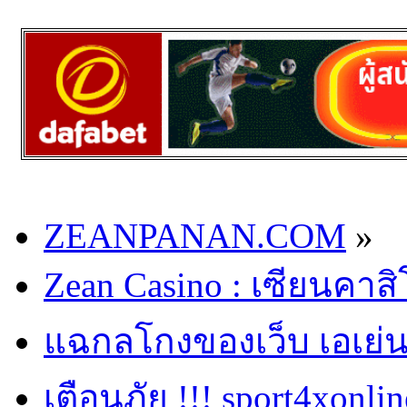
ZEANPANAN.COM
»
Zean Casino : เซียนคาส
แฉกลโกงของเว็บ เอเย่น
เตือนภัย !!! sport4xonli