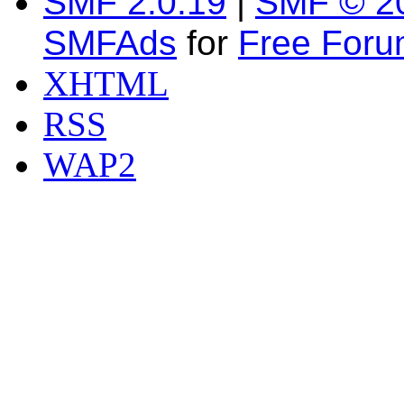
SMF 2.0.19
|
SMF © 2
SMFAds
for
Free For
XHTML
RSS
WAP2