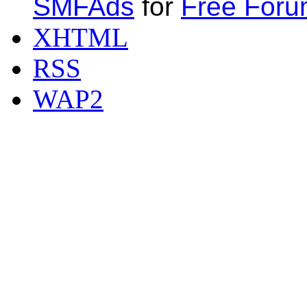
SMFAds
for
Free For
XHTML
RSS
WAP2