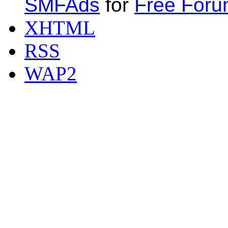
SMFAds
for
Free For
XHTML
RSS
WAP2