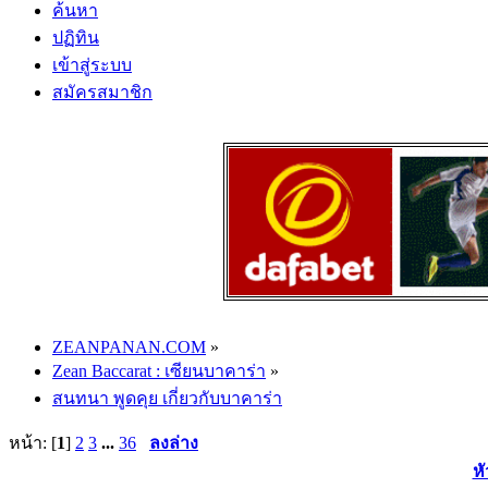
ค้นหา
ปฏิทิน
เข้าสู่ระบบ
สมัครสมาชิก
ZEANPANAN.COM
»
Zean Baccarat : เซียนบาคาร่า
»
สนทนา พูดคุย เกี่ยวกับบาคาร่า
หน้า: [
1
]
2
3
...
36
ลงล่าง
หั