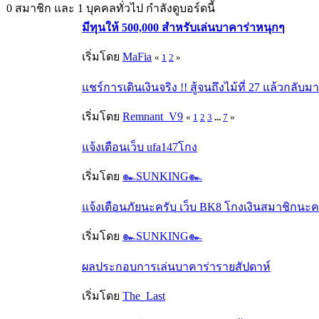
0 สมาชิก และ 1 บุคคลทั่วไป กำลังดูบอร์ดนี้
มีทุนให้ 500,000 สำหรับเล่นบาคาร่าหนุกๆ
เริ่มโดย
MaFia
«
1
2
»
แชร์การเดินเงินจริง !! สู้จนถึงไม้ที่ 27 แล้วกลับ
เริ่มโดย
Remnant_V9
«
1
2
3
...
7
»
แจ้งเตือนเว็บ ufa147โกง
เริ่มโดย
๛SUNKING๛
แจ้งเตือนภัยนะครับ เว็บ BK8 โกงเงินสมาชิกนะค
เริ่มโดย
๛SUNKING๛
ผลประกอบการเล่นบาคาร่ารายสัปดาห์
เริ่มโดย
The_Last