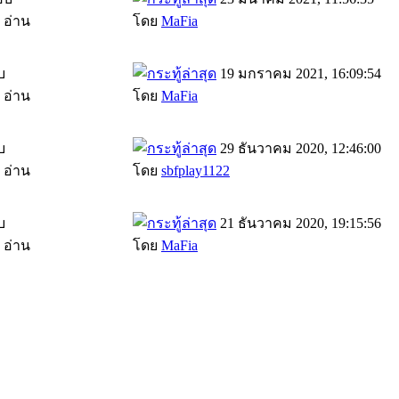
 อ่าน
โดย
MaFia
บ
19 มกราคม 2021, 16:09:54
 อ่าน
โดย
MaFia
บ
29 ธันวาคม 2020, 12:46:00
 อ่าน
โดย
sbfplay1122
บ
21 ธันวาคม 2020, 19:15:56
 อ่าน
โดย
MaFia