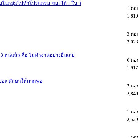
ท่านในกลุ่มไปทำโปรแกรม ชนะได้ 1 ใน 3
1 ตอ
1,810
3 ตอ
2,023
 3 คนแล้ว คือ ไม่ทำงานอย่างอื่นเลย
0 ตอ
1,917
อะ​ ศึก​ษาให้มากพอ
2 ตอ
2,849
1 ตอ
2,529
17 ต