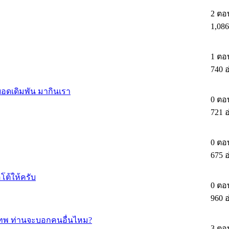
2 ตอ
1,086
1 ตอ
740 
้ยอดเดิมพัน มากินเรา
0 ตอ
721 
0 ตอ
675 
ต้ให้ครับ
0 ตอ
960 
นเทพ ท่านจะบอกคนอื่นไหม?
3 ตอ