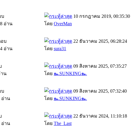
อบ
10 กรกฎาคม 2019, 00:35:30
8 อ่าน
โดย
OverMan
ตอบ
22 ธันวาคม 2025, 06:28:24
4 อ่าน
โดย
sura31
บ
09 สิงหาคม 2025, 07:35:27
อ่าน
โดย
๛SUNKING๛
อบ
09 สิงหาคม 2025, 07:32:40
 อ่าน
โดย
๛SUNKING๛
บ
22 ธันวาคม 2024, 11:10:18
 อ่าน
โดย
The_Last