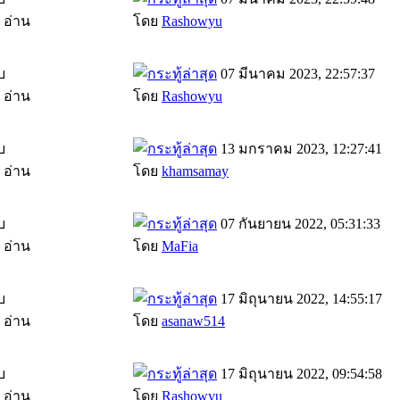
 อ่าน
โดย
Rashowyu
บ
07 มีนาคม 2023, 22:57:37
 อ่าน
โดย
Rashowyu
บ
13 มกราคม 2023, 12:27:41
 อ่าน
โดย
khamsamay
บ
07 กันยายน 2022, 05:31:33
 อ่าน
โดย
MaFia
บ
17 มิถุนายน 2022, 14:55:17
 อ่าน
โดย
asanaw514
บ
17 มิถุนายน 2022, 09:54:58
 อ่าน
โดย
Rashowyu