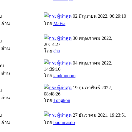
บ
02 มิถุนายน 2022, 06:29:10
 อ่าน
โดย
MaFia
30 พฤษภาคม 2022,
บ
20:14:27
 อ่าน
โดย
cha
04 พฤษภาคม 2022,
อบ
14:39:16
 อ่าน
โดย
tamkuppom
19 กุมภาพันธ์ 2022,
บ
08:48:26
 อ่าน
โดย
Tongkon
บ
27 ธันวาคม 2021, 19:23:51
 อ่าน
โดย
boonmasdo