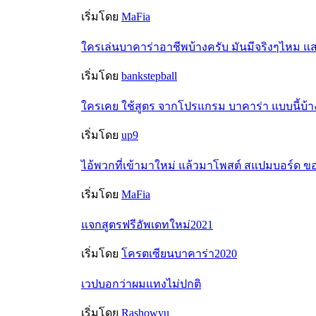
เริ่มโดย
MaFia
ใครเล่นบาคาร่าอาชีพบ้างครับ มันมีจริงๆไหม แ
เริ่มโดย
bankstepball
ใครเคย ใช้สูตร จากโปรแกรม บาคาร่า แบบนี้บ้างค
เริ่มโดย
up9
ไอ้พวกที่เข้ามาใหม่ แล้วมาโพสต์ สแปมบอร์ด ขอ
เริ่มโดย
MaFia
แจกสูตรฟรีอัพเดทใหม่2021
เริ่มโดย
โครตเซียนบาคาร่า2020
เวปบอกว่าผมแทงไม่ปกติ
เริ่มโดย
Rashowyu