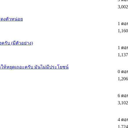
3,002
สดงตัวหน่อย
1 ตอ
1,160
รับ (มีตัวอย่าง)
1 ตอ
1,137
ให้หยุดเถอะครับ มันไม่มีประโยชน์
0 ตอ
1,206
6 ตอ
3,102
4 ตอ
1,724