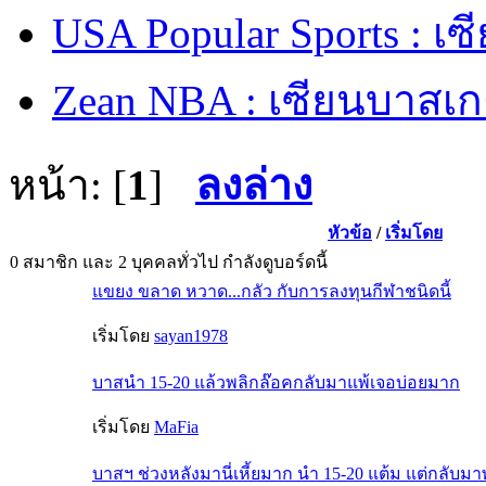
USA Popular Sports : เ
Zean NBA : เซียนบาสเ
หน้า: [
1
]
ลงล่าง
หัวข้อ
/
เริ่มโดย
0 สมาชิก และ 2 บุคคลทั่วไป กำลังดูบอร์ดนี้
แขยง ขลาด หวาด...กลัว กับการลงทุนกีฬาชนิดนี้
เริ่มโดย
sayan1978
บาสนำ 15-20 แล้วพลิกล๊อคกลับมาแพ้เจอบ่อยมาก
เริ่มโดย
MaFia
บาสฯ ช่วงหลังมานี่เหี้ยมาก นำ 15-20 แต้ม แต่กลับมา