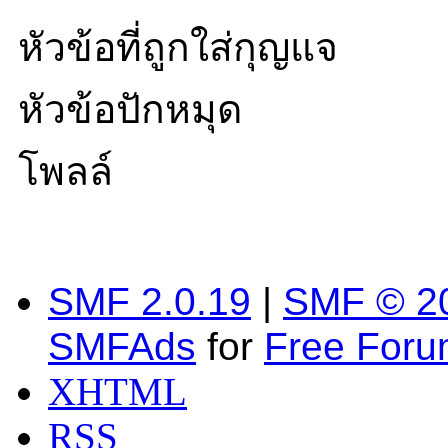
หัวข้อที่ถูกใส่กุญแจ
หัวข้อปักหมุด
โพลล์
SMF 2.0.19
|
SMF © 2
SMFAds
for
Free For
XHTML
RSS