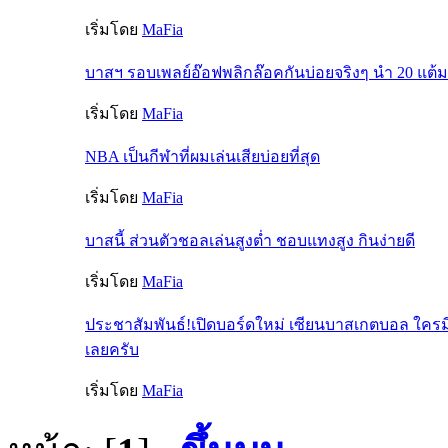
เริ่มโดย
MaFia
บาสฯ รอบเพลย์อ๊อฟพลิกล๊อคกันบ่อยจริงๆ นำ 20 แต้ม
เริ่มโดย
MaFia
NBA เป็นกีฬาที่ผมเล่นเสียบ่อยที่สุด
เริ่มโดย
MaFia
บาสนี้ ส่วนตัวชอลเล่นสูงต่ำ ชอบแทงสูง กินง่ายดี
เริ่มโดย
MaFia
ประชาสัมพันธ์!เปิดบอร์ดใหม่ เซียนบาสเกตบอล ใครมีท
เลยครับ
เริ่มโดย
MaFia