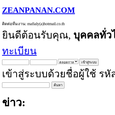
ZEANPANAN.COM
ติดต่อทีมงาน: mafialy(a)hotmail.co.th
ยินดีต้อนรับคุณ,
บุคคลทั่ว
ทะเบียน
เข้าสู่ระบบด้วยชื่อผู้ใช้
ข่าว: