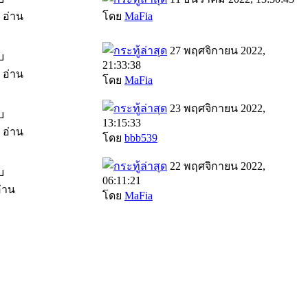
 อ่าน
โดย
MaFia
27 พฤศจิกายน 2022,
บ
21:33:38
 อ่าน
โดย
MaFia
23 พฤศจิกายน 2022,
บ
13:15:33
 อ่าน
โดย
bbb539
22 พฤศจิกายน 2022,
บ
06:11:21
อ่าน
โดย
MaFia