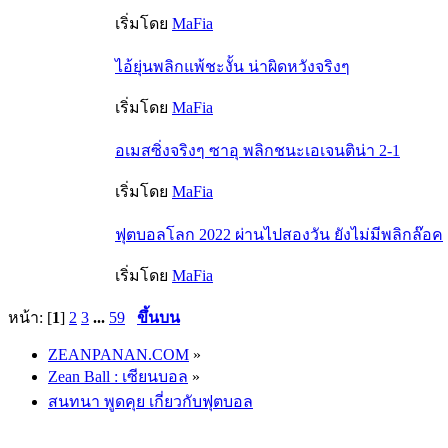
เริ่มโดย
MaFia
ไอ้ยุ่นพลิกแพ้ชะงั้น น่าผิดหวังจริงๆ
เริ่มโดย
MaFia
อเมสซิ่งจริงๆ ซาอุ พลิกชนะเอเจนติน่า 2-1
เริ่มโดย
MaFia
ฟุตบอลโลก 2022 ผ่านไปสองวัน ยังไม่มีพลิกล๊อค
เริ่มโดย
MaFia
หน้า: [
1
]
2
3
...
59
ขึ้นบน
ZEANPANAN.COM
»
Zean Ball : เซียนบอล
»
สนทนา พูดคุย เกี่ยวกับฟุตบอล