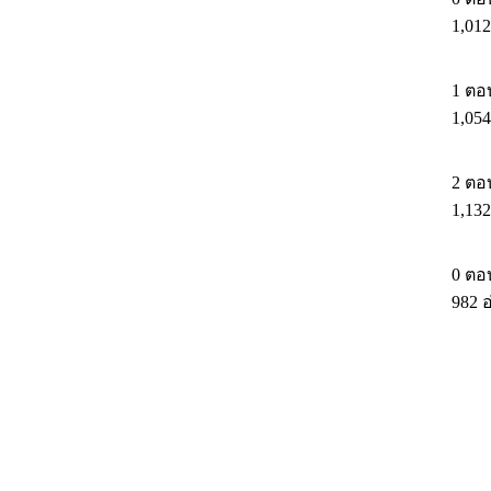
1,012
1 ตอ
1,054
2 ตอ
1,132
0 ตอ
982 