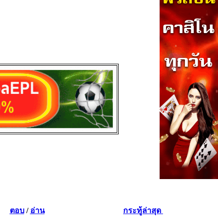
ตอบ
/
อ่าน
กระทู้ล่าสุด