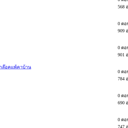
568 
0 ตอ
909 
0 ตอ
901 
ลิกล๊อคแพ้คาบ้าน
0 ตอ
784 
0 ตอ
690 
0 ตอ
747 