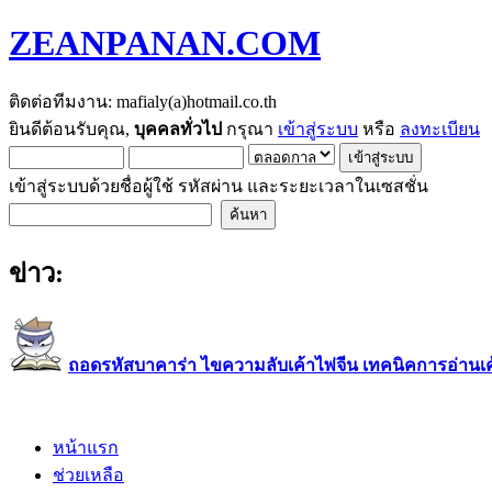
ZEANPANAN.COM
ติดต่อทีมงาน: mafialy(a)hotmail.co.th
ยินดีต้อนรับคุณ,
บุคคลทั่วไป
กรุณา
เข้าสู่ระบบ
หรือ
ลงทะเบียน
เข้าสู่ระบบด้วยชื่อผู้ใช้ รหัสผ่าน และระยะเวลาในเซสชั่น
ข่าว:
ถอดรหัสบาคาร่า ไขความลับเค้าไพ่จีน เทคนิคการอ่านเค้า
หน้าแรก
ช่วยเหลือ