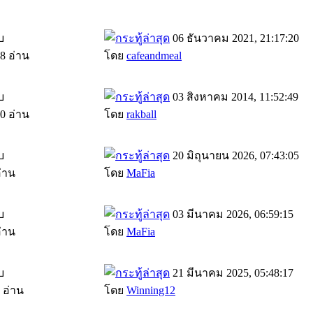
บ
06 ธันวาคม 2021, 21:17:20
8 อ่าน
โดย
cafeandmeal
บ
03 สิงหาคม 2014, 11:52:49
0 อ่าน
โดย
rakball
บ
20 มิถุนายน 2026, 07:43:05
อ่าน
โดย
MaFia
บ
03 มีนาคม 2026, 06:59:15
อ่าน
โดย
MaFia
บ
21 มีนาคม 2025, 05:48:17
 อ่าน
โดย
Winning12