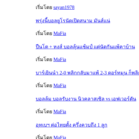
เริ่มโดย
sayan1978
พรุ่งนี้บอลยูโรนัดเปิดสนาม มันส์แน่
เริ่มโดย
MaFia
ปืนโต + หงส์ บอลลุ้นแช้มป์ แต่นัดกันแพ้คาบ้าน
เริ่มโดย
MaFia
บาร์เยินนำ 2-0 พลิกกลับมาแพ้ 2-3 ดอร์ทมุน ก็พ
เริ่มโดย
MaFia
บอลล้ม บอลรับงาน นิวคลาสเซิล vs เอฟเวอร์ตัน
เริ่มโดย
MaFia
อุทเบฯ ต่อไทยตั้ง ครึ่งควบถึง 1 ลูก
เริ่มโดย
MaFia