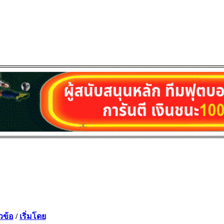
วข้อ
/
เริ่มโดย