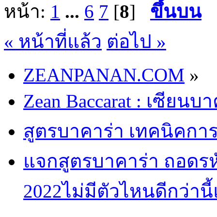
หน้า:
1
...
6
7
[
8
]
ขึ้นบน
« หน้าที่แล้ว
ต่อไป »
ZEANPANAN.COM
»
Zean Baccarat : เซียนบา
สูตรบาคาร่า เทคนิคการ
แจกสูตรบาคาร่า ถอดรหั
2022ไม่มีตัวไหนดีกว่านี้