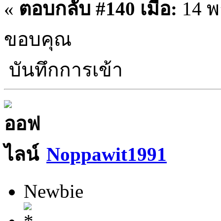
«
ตอบกลับ #140 เมื่อ:
14 พ
ขอบคุณ
บันทึกการเข้า
Noppawit1991
Newbie