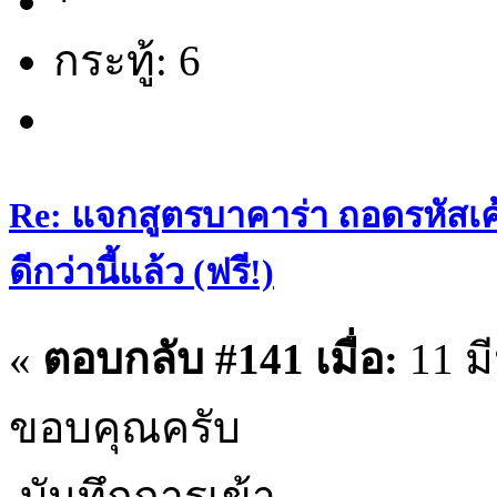
กระทู้: 6
Re: แจกสูตรบาคาร่า ถอดรหัสเค้
ดีกว่านี้แล้ว (ฟรี!)
«
ตอบกลับ #141 เมื่อ:
11 ม
ขอบคุณครับ
บันทึกการเข้า