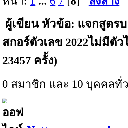
หน้า:
1
...
6
7
[
8
]
ลงล่าง
ผู้เขียน
หัวข้อ: แจกสูตรบ
สกอร์ตัวเลข 2022ไม่มีตัวไ
23457 ครั้ง)
0 สมาชิก และ 10 บุคคลทั่วไ