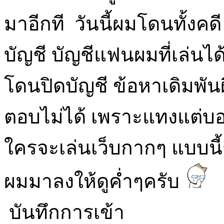
มาอีกที วันนี้ผมโดนทั้งคด
บัญชี บัญชีแฟนผมที่เล่นได้
โดนปิดบัญชี ข้อหาเดิมพัน
ตอบไม่ได้ เพราะแทงแต่บอ
ใครจะเล่นเว็บกากๆ แบบนี้ร
ผมมาลงให้ดูค่ำๆครับ
บันทึกการเข้า