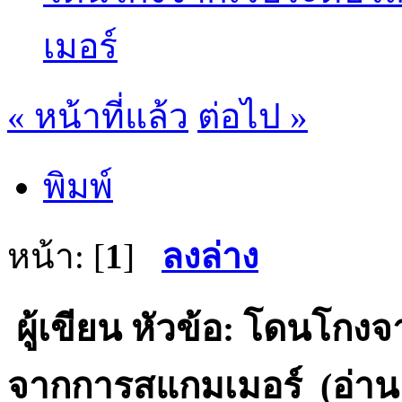
เมอร์
« หน้าที่แล้ว
ต่อไป »
พิมพ์
หน้า: [
1
]
ลงล่าง
ผู้เขียน
หัวข้อ: โดนโกงจ
จากการสแกมเมอร์ (อ่าน 1