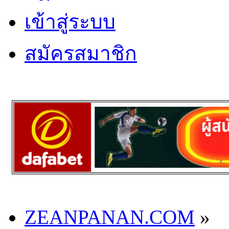
เข้าสู่ระบบ
สมัครสมาชิก
ZEANPANAN.COM
»