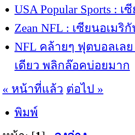
USA Popular Sports : เ
Zean NFL : เซียนอเมริก
NFL คล้ายๆ ฟุตบอลเลย ล
เดียว พลิกล๊อคบ่อยมาก
« หน้าที่แล้ว
ต่อไป »
พิมพ์