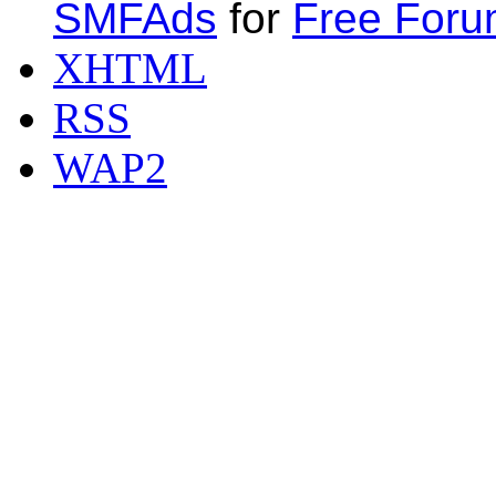
SMFAds
for
Free For
XHTML
RSS
WAP2