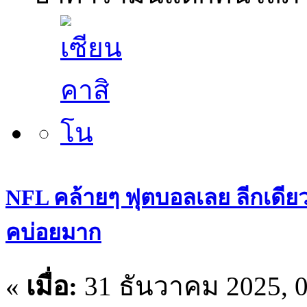
NFL คล้ายๆ ฟุตบอลเลย ลีกเดียว 
คบ่อยมาก
«
เมื่อ:
31 ธันวาคม 2025, 0