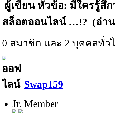
ผู้เขียน
หัวข้อ: มีใครรู้สึ
สล็อตออนไลน์ …!? (อ่าน 1
0 สมาชิก และ 2 บุคคลทั่วไป
Swap159
Jr. Member