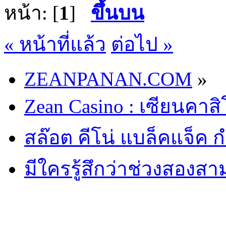
หน้า: [
1
]
ขึ้นบน
« หน้าที่แล้ว
ต่อไป »
ZEANPANAN.COM
»
Zean Casino : เซียนคาส
สล๊อต คีโน่ แบล็คแจ็ค ก
มีใครรู้สึกว่าช่วงสองสา