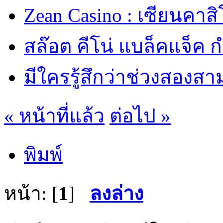
Zean Casino : เซียนคาส
สล๊อต คีโน่ แบล็คแจ็ค ก
มีใครรู้สึกว่าช่วงสองสา
« หน้าที่แล้ว
ต่อไป »
พิมพ์
หน้า: [
1
]
ลงล่าง