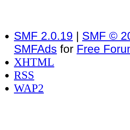
SMF 2.0.19
|
SMF © 2
SMFAds
for
Free For
XHTML
RSS
WAP2