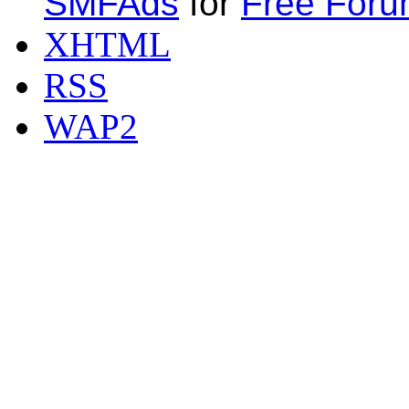
SMFAds
for
Free For
XHTML
RSS
WAP2