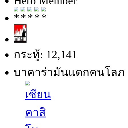
Hero Member
กระทู้: 12,141
บาคาร่ามันแดกคนโลภ 