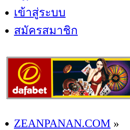
เข้าสู่ระบบ
สมัครสมาชิก
ZEANPANAN.COM
»