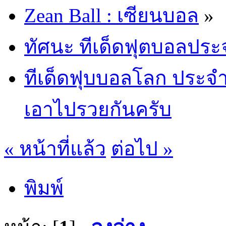
Zean Ball : เซียนบอล
»
ทัศนะ ทีเด็ดฟุตบอลประ
ทีเด็ดฟุบบอลโลก ประจำค
เอาไปรวยกันครับ
« หน้าที่แล้ว
ต่อไป »
พิมพ์