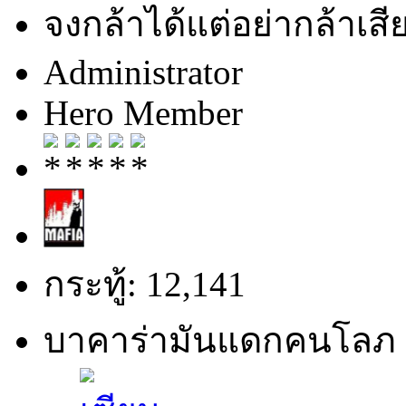
จงกล้าได้แต่อย่ากล้าเสีย
Administrator
Hero Member
กระทู้: 12,141
บาคาร่ามันแดกคนโลภ 