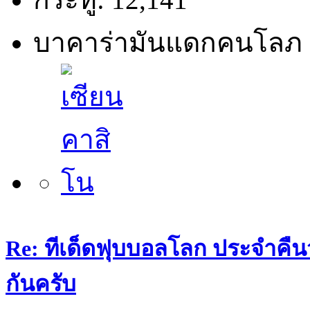
บาคาร่ามันแดกคนโลภ 
Re: ทีเด็ดฟุบบอลโลก ประจำคืนวั
กันครับ