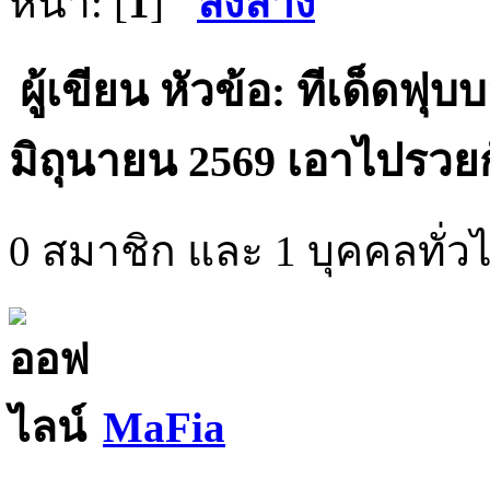
หน้า: [
1
]
ลงล่าง
ผู้เขียน
หัวข้อ: ทีเด็ดฟุบ
มิถุนายน 2569 เอาไปรวยกั
0 สมาชิก และ 1 บุคคลทั่วไป
MaFia