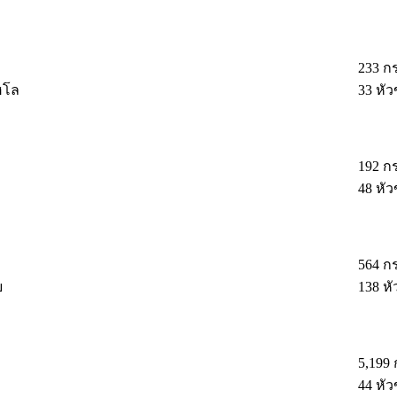
233 กร
ฮโล
33 หัว
192 กร
48 หัว
564 กร
ย
138 หั
5,199 
44 หัว