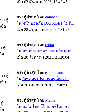
เมื่อ 03 มีนาคม 2026, 13:42:45
กระทู้ล่าสุด
โดย
dafabet
กระทู้
ใน
พนันบอลกับ DAFABET ไม่ต้...
วข้อ
เมื่อ 28 มิถุนายน 2026, 04:31:27
กระทู้ล่าสุด
โดย
cobra
ะทู้
ใน
ชวนอ่านบาคาร่าเกมส์พนันอ...
ข้อ
เมื่อ 20 สิงหาคม 2021, 21:20:04
กระทู้ล่าสุด
โดย
eakaomaum
กระทู้
ใน
Re: สูตรโปรแกรมรูเล็ต เจ...
วข้อ
เมื่อ 26 เมษายน 2026, 17:48:56
กระทู้ล่าสุด
โดย
MaFia
ทู้
ใน
ชมไฮไลท์ โป๊กเกอร์ไทย คว...
ข้อ