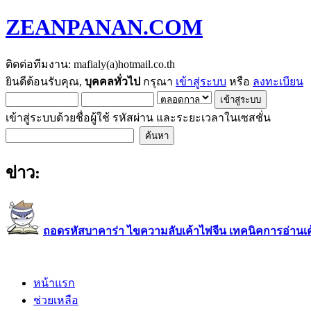
ZEANPANAN.COM
ติดต่อทีมงาน: mafialy(a)hotmail.co.th
ยินดีต้อนรับคุณ,
บุคคลทั่วไป
กรุณา
เข้าสู่ระบบ
หรือ
ลงทะเบียน
เข้าสู่ระบบด้วยชื่อผู้ใช้ รหัสผ่าน และระยะเวลาในเซสชั่น
ข่าว:
ถอดรหัสบาคาร่า ไขความลับเค้าไพ่จีน เทคนิคการอ่านเค้า
หน้าแรก
ช่วยเหลือ