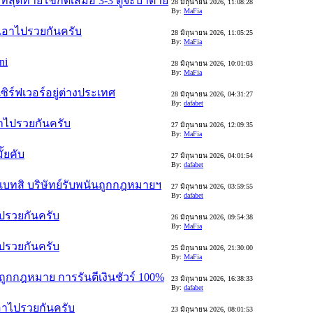
ทีสุดท้ายโขกตีเสมอ 3-3 ตูจะบ้าตาย
28 มิถุนายน 2026, 11:08:28
By:
MaFia
9 เอาไปรวยกันครับ
28 มิถุนายน 2026, 11:05:25
By:
MaFia
ni
28 มิถุนายน 2026, 10:01:03
By:
MaFia
ิร์ฟเวอร์อยู่ต่างประเทศ
28 มิถุนายน 2026, 04:31:27
By:
dafabet
เอาไปรวยกันครับ
27 มิถุนายน 2026, 12:09:35
By:
MaFia
ั้ยคับ
27 มิถุนายน 2026, 04:01:54
By:
dafabet
าเบทสิ บริษัทย์รับพนันถูกกฎหมายฯ
27 มิถุนายน 2026, 03:59:55
By:
dafabet
ไปรวยกันครับ
26 มิถุนายน 2026, 09:54:38
By:
MaFia
ไปรวยกันครับ
25 มิถุนายน 2026, 21:30:00
By:
MaFia
ถูกกฎหมาย การรันตีเงินชัวร์ 100%
23 มิถุนายน 2026, 16:38:33
By:
dafabet
เอาไปรวยกันครับ
23 มิถุนายน 2026, 08:01:53