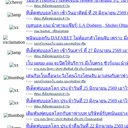
โอย!หัวใจแทบวายทดเจ็บนาทีสุดท้ายโดนยิง 3-2 วินา
From:
ทัศนะ ทีเด็ดฟุตบอลประจำวัน
ทีเด็ดฟุบบอลโลก เช้าวันอาทิตย์ ที่ 28 มิถุนายน 256
From:
ทัศนะ ทีเด็ดฟุตบอลประจำวัน
เบสบอล แนะนำตามเเชียร์: LA Dodgers , Shohei Ohta
From:
Zean Baseball : เซียนเบสบอล
พนันบอลกับ DAFABET ไม่ต้องกลัวโดนจับ เพราะ มีเซ
From:
แฉกลโกงของเว็บ เอเย่น และกลุ่มมิจฉาชีพ
ทีเด็ดฟุบบอลโลก เช้าวันเสาร์ ที่ 27 มิถุนายน 2569 
From:
ทัศนะ ทีเด็ดฟุตบอลประจำวัน
เว็บ taptap asia จะปิดให้บริการ มีเว็บตรง ชัวร์แนะนำม
From:
ถาม ตอบ ปัญหา ประชาสัมพันธ์ เกี่ยวกับ เว็บและเอเย่นต์
เล่นกับเว็บเถื่อนระวังโดนโกงโดนจับ มาเล่นกับดาฟ
From:
แฉกลโกงของเว็บ เอเย่น และกลุ่มมิจฉาชีพ
ทีเด็ดฟุบบอลโลก ประจำวันที่ 25 มิถุนายน 2569 เอา
From:
ทัศนะ ทีเด็ดฟุตบอลประจำวัน
ทีเด็ดฟุบบอลโลก ประจำวันที่ 23 มิถุนายน 2569 เอา
From:
ทัศนะ ทีเด็ดฟุตบอลประจำวัน
เดิมพันฟุตบอลโลกกับดาฟาเบท บริษัทย์รับพนันอย่าง
From:
ถาม ตอบ ปัญหา ประชาสัมพันธ์ เกี่ยวกับ เว็บและเอเย่นต์
ทีเด็ดฟุบบอลโลก ประจำคืนวันที่ 22 มิถุนายน 2569 