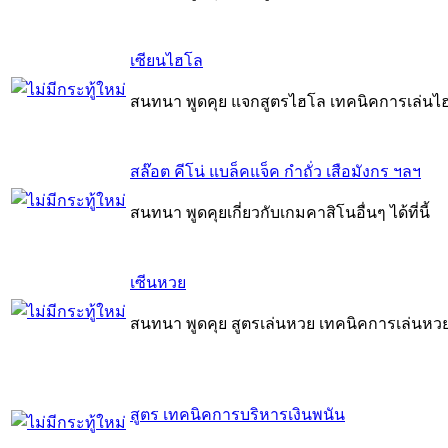
เซียนไฮโล
สนทนา พูดคุย แจกสูตรไฮโล เทคนิคการเล่นไ
สล๊อต คีโน่ แบล็คแจ็ค กำถั่ว เสือมังกร ฯลฯ
สนทนา พูดคุยเกี่ยวกับเกมคาสิโนอื่นๆ ได้ที่นี้
เซีนหวย
สนทนา พูดคุย สูตรเล่นหวย เทคนิคการเล่นหว
สูตร เทคนิคการบริหารเงินพนัน