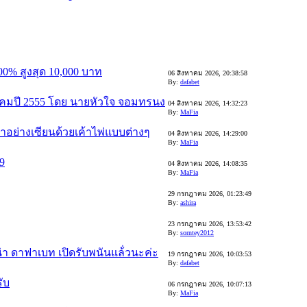
00% สูงสุด 10,000 บาท
06 สิงหาคม 2026, 20:38:58
By:
dafabet
าคมปี 2555 โดย นายหัวใจ จอมทรนง
04 สิงหาคม 2026, 14:32:23
By:
MaFia
่าอย่างเซียนด้วยเค้าไพ่แบบต่างๆ
04 สิงหาคม 2026, 14:29:00
By:
MaFia
69
04 สิงหาคม 2026, 14:08:35
By:
MaFia
29 กรกฎาคม 2026, 01:23:49
By:
ashira
23 กรกฎาคม 2026, 13:53:42
By:
sorntey2012
่า ดาฟาเบท เปิดรับพนันแล้่วนะค่ะ
19 กรกฎาคม 2026, 10:03:53
By:
dafabet
ับ
06 กรกฎาคม 2026, 10:07:13
By:
MaFia