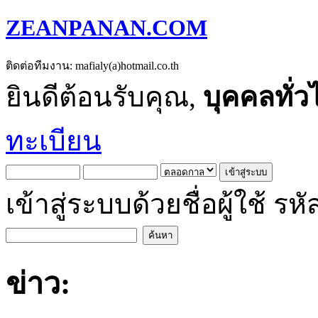
ZEANPANAN.COM
ติดต่อทีมงาน: mafialy(a)hotmail.co.th
ยินดีต้อนรับคุณ,
บุคคลทั่ว
ทะเบียน
เข้าสู่ระบบด้วยชื่อผู้ใช้
ข่าว: