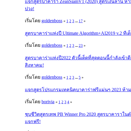
แจกสูตรบาคาร่า ZeanSiamV1 (2020) สูตรเงินล้าน ห้
ปวง!
เริ่มโดย
goldenboss
«
1
2
3
...
17
»
สูตรบาคาร่าแห่งปี Ultimate Algorithm+AI2019 v.2 ทีเด
เริ่มโดย
goldenboss
«
1
2
3
...
23
»
สูตรบาคาร่าแห่งปี2022 ตัวนี้เด็ดที่สุดตอนนี้กำลังเข้า
สิงหาคม!
เริ่มโดย
goldenboss
«
1
2
3
...
5
»
แจกสูตรโปรแกรมเทคนิคบาคาร่าฟรีแม่นๆ 2023 ห้าม
เริ่มโดย
borivia
«
1
2
3
4
»
ชุบชีวิตสูตรเทพ PB Winner Pro 2020 สูตรบาคาราในตำ
แจกฟรี!