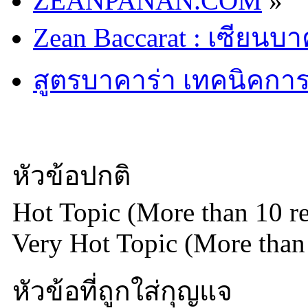
ZEANPANAN.COM
»
Zean Baccarat : เซียนบา
สูตรบาคาร่า เทคนิคการ
หัวข้อปกติ
Hot Topic (More than 10 re
Very Hot Topic (More than 
หัวข้อที่ถูกใส่กุญแจ