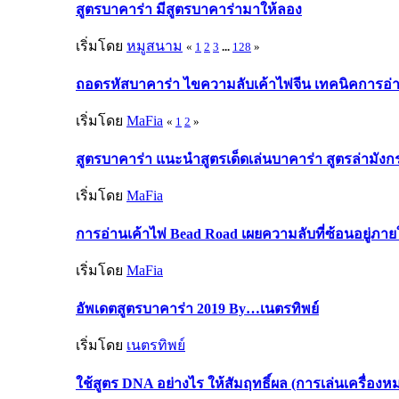
สูตรบาคาร่า มีสูตรบาคาร่ามาให้ลอง
เริ่มโดย
หมูสนาม
«
1
2
3
...
128
»
ถอดรหัสบาคาร่า ไขความลับเค้าไพ่จีน เทคนิคการอ่านเ
เริ่มโดย
MaFia
«
1
2
»
สูตรบาคาร่า แนะนำสูตรเด็ดเล่นบาคาร่า สูตรล่ามังก
เริ่มโดย
MaFia
การอ่านเค้าไพ่ Bead Road เผยความลับที่ซ้อนอยู่ภา
เริ่มโดย
MaFia
อัพเดตสูตรบาคาร่า 2019 By…เนตรทิพย์
เริ่มโดย
เนตรทิพย์
ใช้สูตร DNA อย่างไร ให้สัมฤทธิ์ผล (การเล่นเครื่อง