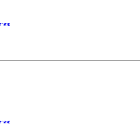
งหาคม!
งหาคม!