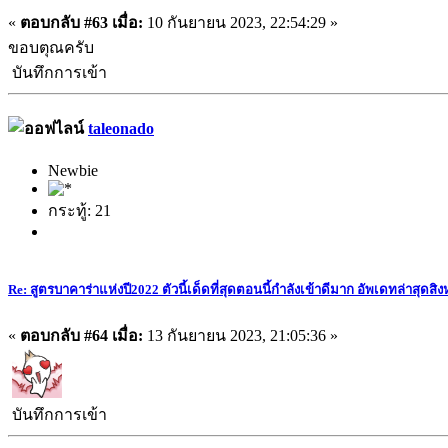
«
ตอบกลับ #63 เมื่อ:
10 กันยายน 2023, 22:54:29 »
ขอบตุณครับ
บันทึกการเข้า
taleonado
Newbie
กระทู้: 21
Re: สูตรบาคาร่าแห่งปี2022 ตัวนี้เด็ดที่สุดตอนนี้กำลังเข้าดีมาก อัพเดทล่าสุดสิ
«
ตอบกลับ #64 เมื่อ:
13 กันยายน 2023, 21:05:36 »
บันทึกการเข้า