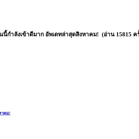
อนนี้กำลังเข้าดีมาก อัพเดทล่าสุดสิงหาคม! (อ่าน 15815 ครั
งหาคม!