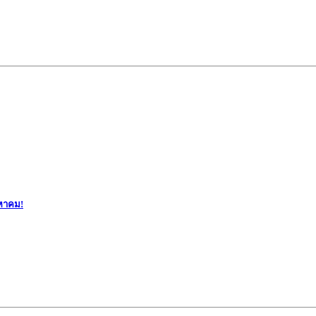
งหาคม!