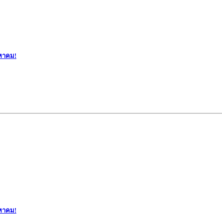
งหาคม!
งหาคม!