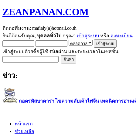
ZEANPANAN.COM
ติดต่อทีมงาน: mafialy(a)hotmail.co.th
ยินดีต้อนรับคุณ,
บุคคลทั่วไป
กรุณา
เข้าสู่ระบบ
หรือ
ลงทะเบียน
เข้าสู่ระบบด้วยชื่อผู้ใช้ รหัสผ่าน และระยะเวลาในเซสชั่น
ข่าว:
ถอดรหัสบาคาร่า ไขความลับเค้าไพ่จีน เทคนิคการอ่านเค้า
หน้าแรก
ช่วยเหลือ