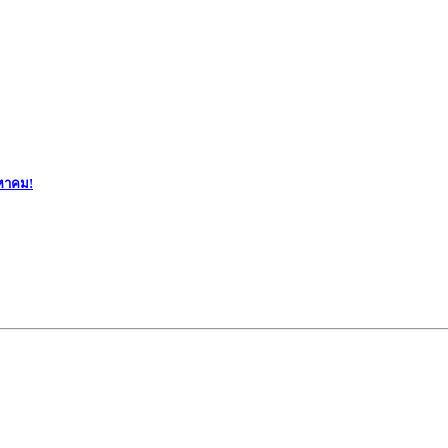
งหาคม!