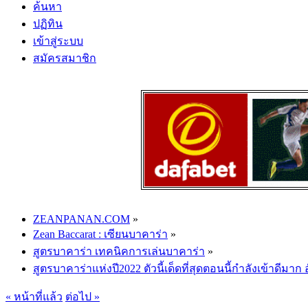
ค้นหา
ปฏิทิน
เข้าสู่ระบบ
สมัครสมาชิก
ZEANPANAN.COM
»
Zean Baccarat : เซียนบาคาร่า
»
สูตรบาคาร่า เทคนิคการเล่นบาคาร่า
»
สูตรบาคาร่าแห่งปี2022 ตัวนี้เด็ดที่สุดตอนนี้กำลังเข้าดีมา
« หน้าที่แล้ว
ต่อไป »