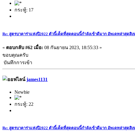
กระทู้: 17
Re: สูตรบาคาร่าแห่งปี2022 ตัวนี้เด็ดที่สุดตอนนี้กำลังเข้าดีมาก อัพเดทล่าสุดสิ
«
ตอบกลับ #62 เมื่อ:
08 กันยายน 2023, 18:55:33 »
ขอบตุณครับ
บันทึกการเข้า
james1131
Newbie
กระทู้: 22
Re: สูตรบาคาร่าแห่งปี2022 ตัวนี้เด็ดที่สุดตอนนี้กำลังเข้าดีมาก อัพเดทล่าสุดสิ