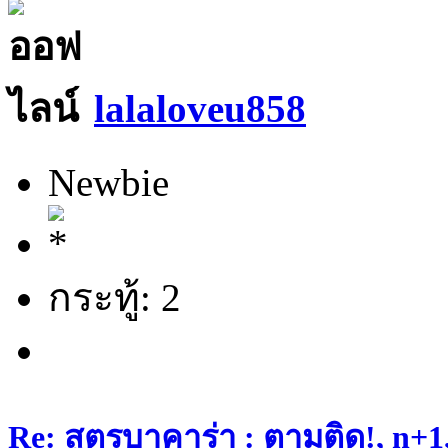
lalaloveu858
Newbie
กระทู้: 2
Re: สูตรบาคาร่า : ตามติด!, n+1