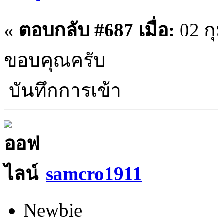
«
ตอบกลับ #687 เมื่อ:
02 กุ
ขอบคุณครับ
บันทึกการเข้า
samcro1911
Newbie