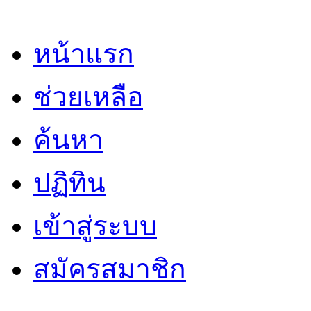
หน้าแรก
ช่วยเหลือ
ค้นหา
ปฏิทิน
เข้าสู่ระบบ
สมัครสมาชิก