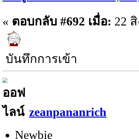
«
ตอบกลับ #692 เมื่อ:
22 ส
บันทึกการเข้า
zeanpananrich
Newbie