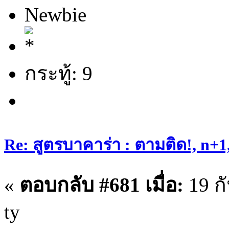
Newbie
กระทู้: 9
Re: สูตรบาคาร่า : ตามติด!, n+1
«
ตอบกลับ #681 เมื่อ:
19 ก
ty