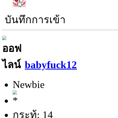
บันทึกการเข้า
babyfuck12
Newbie
กระทู้: 14