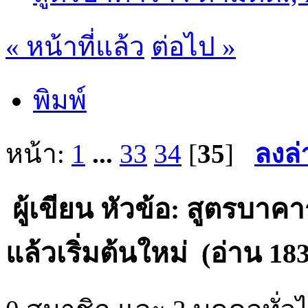
« หน้าที่แล้ว
ต่อไป »
พิมพ์
หน้า:
1
...
33
34
[
35
]
ลงล่
ผู้เขียน
หัวข้อ: สูตรบาคาร
แล้วเริ่มต้นใหม่ (อ่าน 183