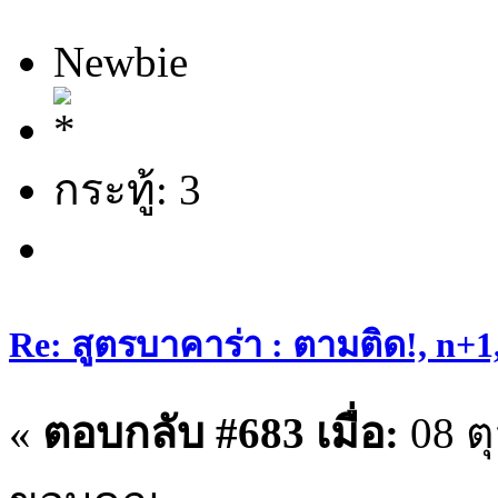
Newbie
กระทู้: 3
Re: สูตรบาคาร่า : ตามติด!, n+1
«
ตอบกลับ #683 เมื่อ:
08 ต