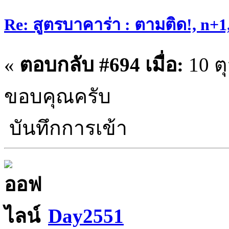
Re: สูตรบาคาร่า : ตามติด!, n+1
«
ตอบกลับ #694 เมื่อ:
10 ต
ขอบคุณครับ
บันทึกการเข้า
Day2551