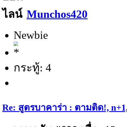
Munchos420
Newbie
กระทู้: 4
Re: สูตรบาคาร่า : ตามติด!, n+1