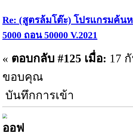
Re: (สูตรล้มโต๊ะ) โปรแกรมค้น
5000 ถอน 50000 V.2021
«
ตอบกลับ #125 เมื่อ:
17 ก
ขอบคุณ
บันทึกการเข้า