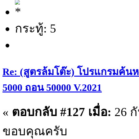
กระทู้: 5
Re: (สูตรล้มโต๊ะ) โปรแกรมค้น
5000 ถอน 50000 V.2021
«
ตอบกลับ #127 เมื่อ:
26 ก
ขอบคุณครับ