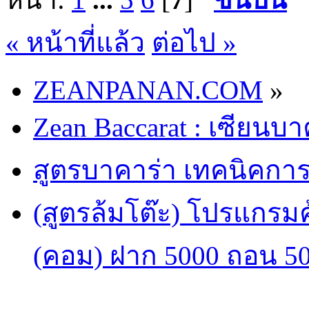
« หน้าที่แล้ว
ต่อไป »
ZEANPANAN.COM
»
Zean Baccarat : เซียนบา
สูตรบาคาร่า เทคนิคการ
(สูตรล้มโต๊ะ) โปรแกรม
(คอม) ฝาก 5000 ถอน 50