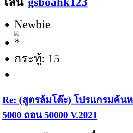
gsboahk123
Newbie
กระทู้: 15
Re: (สูตรล้มโต๊ะ) โปรแกรมค้น
5000 ถอน 50000 V.2021