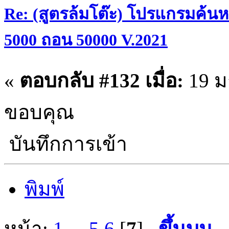
Re: (สูตรล้มโต๊ะ) โปรแกรมค้น
5000 ถอน 50000 V.2021
«
ตอบกลับ #132 เมื่อ:
19 ม
ขอบคุณ
บันทึกการเข้า
พิมพ์
หน้า:
1
...
5
6
[
7
]
ขึ้นบน