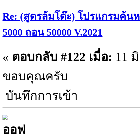
Re: (สูตรล้มโต๊ะ) โปรแกรมค้น
5000 ถอน 50000 V.2021
«
ตอบกลับ #122 เมื่อ:
11 มิ
ขอบคุณครับ
บันทึกการเข้า