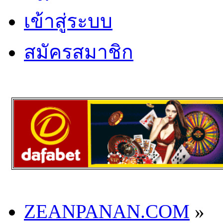
เข้าสู่ระบบ
สมัครสมาชิก
ZEANPANAN.COM
»