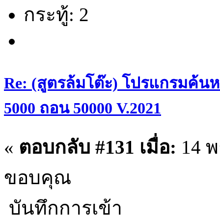
กระทู้: 2
Re: (สูตรล้มโต๊ะ) โปรแกรมค้น
5000 ถอน 50000 V.2021
«
ตอบกลับ #131 เมื่อ:
14 พ
ขอบคุณ
บันทึกการเข้า