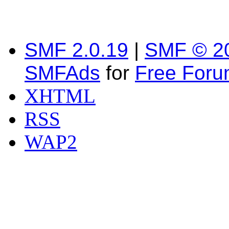
SMF 2.0.19
|
SMF © 2
SMFAds
for
Free For
XHTML
RSS
WAP2