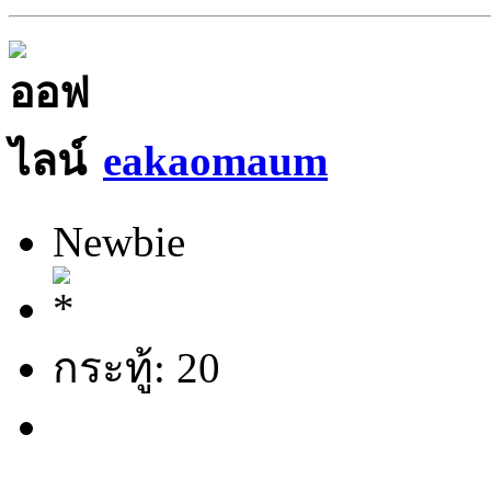
eakaomaum
Newbie
กระทู้: 20