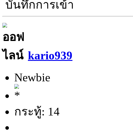
บันทึกการเข้า
kario939
Newbie
กระทู้: 14