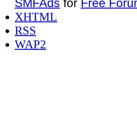
SMFAds
for
Free For
XHTML
RSS
WAP2