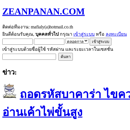
ZEANPANAN.COM
ติดต่อทีมงาน: mafialy(a)hotmail.co.th
ยินดีต้อนรับคุณ,
บุคคลทั่วไป
กรุณา
เข้าสู่ระบบ
หรือ
ลงทะเบียน
เข้าสู่ระบบด้วยชื่อผู้ใช้ รหัสผ่าน และระยะเวลาในเซสชั่น
ข่าว:
ถอดรหัสบาคาร่า ไขควา
อ่านเค้าไพ่ขั้นสูง