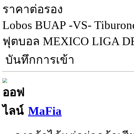
ราคาต่อรอง
Lobos BUAP -VS- Tiburone
ฟุตบอล MEXICO LIGA D
บันทึกการเข้า
MaFia