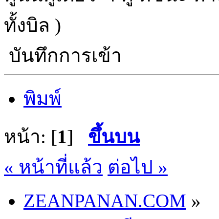
ทั้งบิล )
บันทึกการเข้า
พิมพ์
หน้า: [
1
]
ขึ้นบน
« หน้าที่แล้ว
ต่อไป »
ZEANPANAN.COM
»