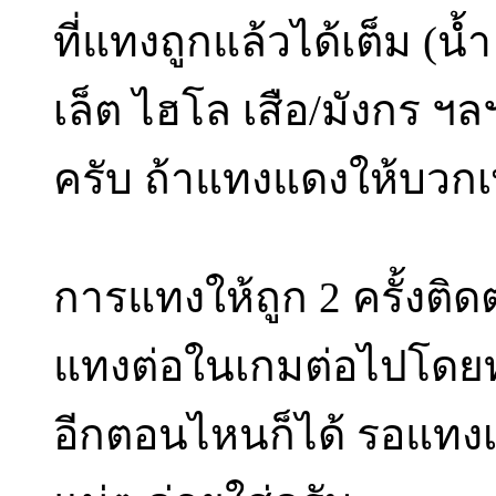
ที่แทงถูกแล้วได้เต็ม (น้ำ
เล็ต ไฮโล เสือ/มังกร ฯล
ครับ ถ้าแทงแดงให้บวกเพ
การแทงให้ถูก 2 ครั้งติด
แทงต่อในเกมต่อไปโดยทัน
อีกตอนไหนก็ได้ รอแทงเปิด