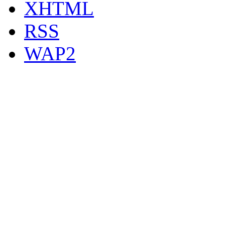
XHTML
RSS
WAP2