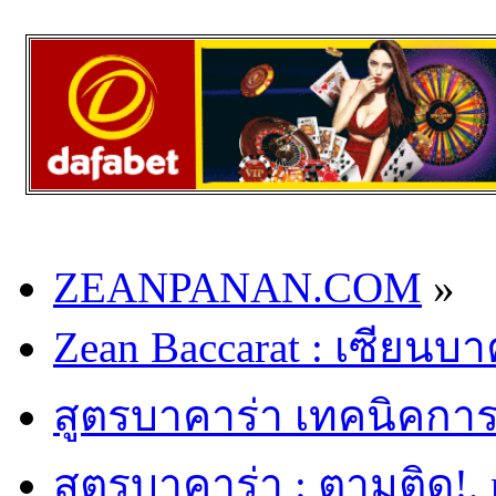
ZEANPANAN.COM
»
Zean Baccarat : เซียนบา
สูตรบาคาร่า เทคนิคการ
สูตรบาคาร่า : ตามติด!, 