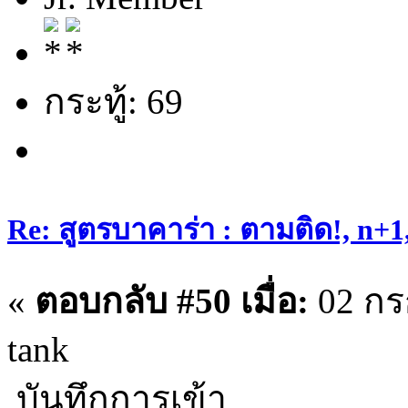
กระทู้: 69
Re: สูตรบาคาร่า : ตามติด!, n+1
«
ตอบกลับ #50 เมื่อ:
02 กร
tank
บันทึกการเข้า