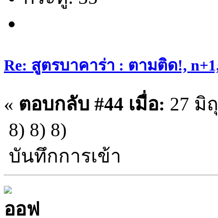
Re: สูตรบาคาร่า : ตามติด!, n+1
«
ตอบกลับ #44 เมื่อ:
27 มิถ
8) 8) 8)
บันทึกการเข้า