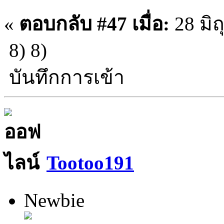
«
ตอบกลับ #47 เมื่อ:
28 มิถ
8) 8)
บันทึกการเข้า
Tootoo191
Newbie