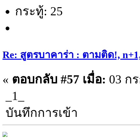
กระทู้: 25
Re: สูตรบาคาร่า : ตามติด!, n+1
«
ตอบกลับ #57 เมื่อ:
03 กร
_1_
บันทึกการเข้า