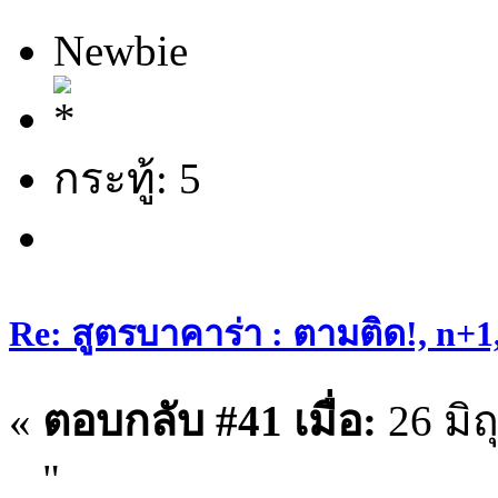
Newbie
กระทู้: 5
Re: สูตรบาคาร่า : ตามติด!, n+1
«
ตอบกลับ #41 เมื่อ:
26 มิถ
_"