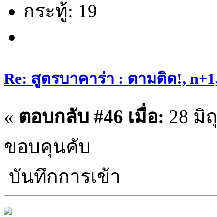
กระทู้: 19
Re: สูตรบาคาร่า : ตามติด!, n+1
«
ตอบกลับ #46 เมื่อ:
28 มิถ
ขอบคุนคับ
บันทึกการเข้า