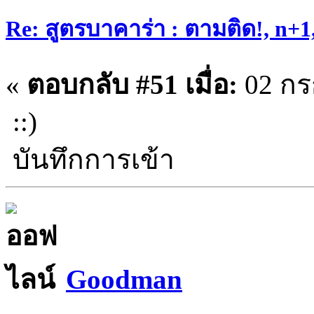
Re: สูตรบาคาร่า : ตามติด!, n+1
«
ตอบกลับ #51 เมื่อ:
02 กร
::)
บันทึกการเข้า
Goodman