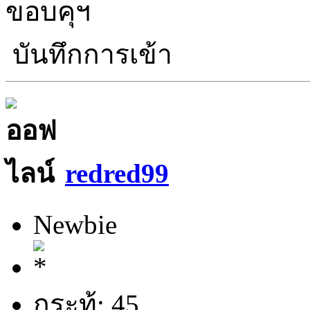
ขอบคุฯ
บันทึกการเข้า
redred99
Newbie
กระทู้: 45