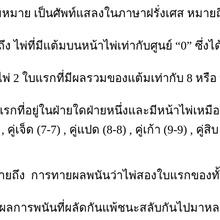
มาย เป็นศัพท์แสลงในภาษาฝรั่งเศส หมายถึง
ไพ่ที่มีแต้มบนหน้าไพ่เท่ากับศูนย์ “0” ซึ่งได
่ 2 ใบแรกที่มีผลรวมของแต้มเท่ากับ 8 หรือ 
ี่อยู่ในฝ่ายใดฝ่ายหนึ่งและมีหน้าไพ่เหมือนกัน 
 , คู่เจ็ด (7-7) , คู่แปด (8-8) , คู่เก้า (9-9) , คู่ส
มายถึง การทายผลพนันว่าไพ่สองใบแรกของทั้ง
ลการพนันที่ผลัดกันแพ้ชนะสลับกันไปมาหลายๆ