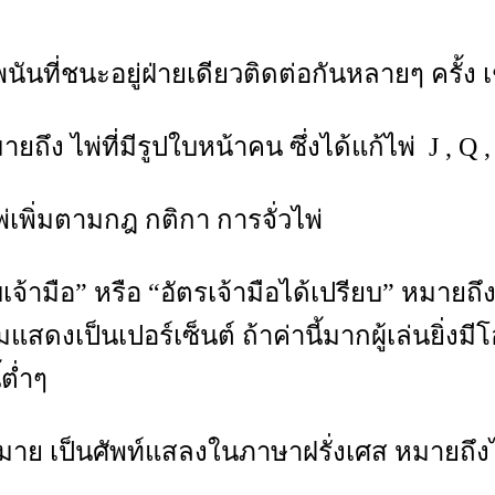
ันที่ชนะอยู่ฝ่ายเดียวติดต่อกันหลายๆ ครั้ง
ึง ไพ่ที่มีรูปใบหน้าคน ซึ่งได้แก้ไพ่ J , Q ,
พ่เพิ่มตามกฎ กติกา การจั่วไพ่
้ามือ” หรือ “อัตรเจ้ามือได้เปรียบ” หมายถึง ค่
ิยมแสดงเป็นเปอร์เซ็นต์ ถ้าค่านี้มากผู้เล่นยิ่ง
้ต่ำๆ
ย เป็นศัพท์แสลงในภาษาฝรั่งเศส หมายถึงไพ