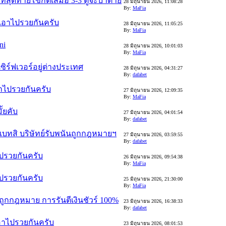
ทีสุดท้ายโขกตีเสมอ 3-3 ตูจะบ้าตาย
28 มิถุนายน 2026, 11:08:28
By:
MaFia
9 เอาไปรวยกันครับ
28 มิถุนายน 2026, 11:05:25
By:
MaFia
ni
28 มิถุนายน 2026, 10:01:03
By:
MaFia
ิร์ฟเวอร์อยู่ต่างประเทศ
28 มิถุนายน 2026, 04:31:27
By:
dafabet
เอาไปรวยกันครับ
27 มิถุนายน 2026, 12:09:35
By:
MaFia
ั้ยคับ
27 มิถุนายน 2026, 04:01:54
By:
dafabet
าเบทสิ บริษัทย์รับพนันถูกกฎหมายฯ
27 มิถุนายน 2026, 03:59:55
By:
dafabet
ไปรวยกันครับ
26 มิถุนายน 2026, 09:54:38
By:
MaFia
ไปรวยกันครับ
25 มิถุนายน 2026, 21:30:00
By:
MaFia
ถูกกฎหมาย การรันตีเงินชัวร์ 100%
23 มิถุนายน 2026, 16:38:33
By:
dafabet
เอาไปรวยกันครับ
23 มิถุนายน 2026, 08:01:53