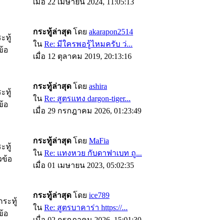
เมื่อ 22 เมษายน 2024, 11:05:13
กระทู้ล่าสุด
โดย
akarapon2514
ะทู้
ใน
Re: มีใครพอรู้ไหมครับ ว่...
ข้อ
เมื่อ 12 ตุลาคม 2019, 20:13:16
กระทู้ล่าสุด
โดย
ashira
ะทู้
ใน
Re: สูตรแทง dargon-tiger...
ข้อ
เมื่อ 29 กรกฎาคม 2026, 01:23:49
กระทู้ล่าสุด
โดย
MaFia
ะทู้
ใน
Re: แทงหวย กับดาฟาเบท ถู...
วข้อ
เมื่อ 01 เมษายน 2023, 05:02:35
กระทู้ล่าสุด
โดย
ice789
กระทู้
ใน
Re: สูตรบาคาร่า https://...
ข้อ
เมื่อ 02 กรกฎาคม 2026, 15:01:30