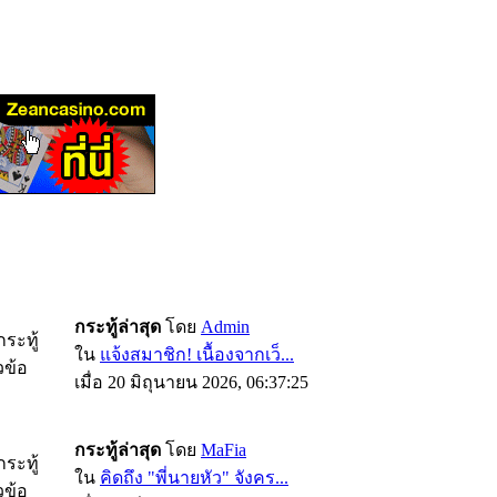
กระทู้ล่าสุด
โดย
Admin
กระทู้
ใน
แจ้งสมาชิก! เนื้องจากเว็...
วข้อ
เมื่อ 20 มิถุนายน 2026, 06:37:25
กระทู้ล่าสุด
โดย
MaFia
กระทู้
ใน
คิดถึง "พี่นายหัว" จังคร...
วข้อ