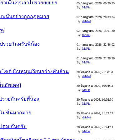
เดียวเน้นเๆๆเอาไปรวยยยยยย
05 กรกฎาคม 2026, 00:20:35
By:
MaFia
รับพนันอย่างถูกกฎหมาย
02 กรกฎาคม 2026, 20:39:34
By:
dafabet
ry/
02 กรกฎาคม 2026, 15:01:30
By:
ice789
ปรวยกันครับพี่น้อง
01 กรกฎาคม 2026, 22:46:02
By:
MaFia
01 กรกฎาคม 2026, 22:38:20
By:
MaFia
บไซต์ เงินหมุนเวียนกว่า3พันล้าน
30 มิถุนายน 2026, 21:38:31
By:
dafabet
ั่นอัพเดท]
30 มิถุนายน 2026, 10:04:31
By:
MaFia
ปรวยกันครับพี่น้อง
30 มิถุนายน 2026, 10:02:30
By:
MaFia
รโมชั่นมากมาย
29 มิถุนายน 2026, 21:23:17
By:
dafabet
ไปรวยกันครับ
28 มิถุนายน 2026, 21:44:11
By:
MaFia