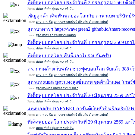
ทีเด็ดฟุบบอลโลก ประจำวันที่ 2 กรกฎาคม 2569 ต้ว
From:
ทัศนะ ทีเด็ดฟุตบอลประจำวัน
เชิญลูกค้า เดิมพันฟุตบอลโลกกับ ดาฟาเบท บริษัทย์
From:
ถาม ตอบ ปัญหา ประชาสัมพันธ์ เกี่ยวกับ เว็บและเอเย่นต์
สูตรบาคาร่า https://wavegreen2.github.io/smart-recove
From:
สูตร เทคนิคการบริหารเงินพนัน
ทีเด็ดฟุบบอลโลก ประจำวันที่ 1 กรกฎาคม 2569 เอาไ
From:
ทัศนะ ทีเด็ดฟุตบอลประจำวัน
ทีเด็ดฟุบบอลโลก คืนนี้ เอาไปรวยกันครับ
From:
ทัศนะ ทีเด็ดฟุตบอลประจำวัน
ตร.กวาดล้างเว็บพนัน ช่วงฟุตบอลโลก จับแล้ว 388 เว็
From:
ถาม ตอบ ปัญหา ประชาสัมพันธ์ เกี่ยวกับ เว็บและเอเย่นต์
สูตรแทงบอล สูตรแทงสูงขั้นเทพ จุดห้าน้ำแดง [เวอร์ช
From:
สูตรแทงบอล เทคนิคการแทงบอล
ทีเด็ดฟุบบอลโลก ประจำวันที่ 30 มิถุนายน 2569 เอาไ
From:
ทัศนะ ทีเด็ดฟุตบอลประจำวัน
แทงบอลกับ DAFABET การันตีเงินชัวร์ พร้อมรับโป
From:
ถาม ตอบ ปัญหา ประชาสัมพันธ์ เกี่ยวกับ เว็บและเอเย่นต์
ทีเด็ดฟุบบอลโลก ประจำวันที่ 29 มิถุนายน 2569 เอา
From:
ทัศนะ ทีเด็ดฟุตบอลประจำวัน