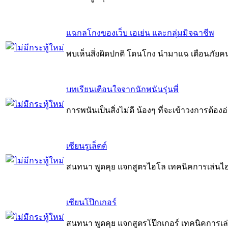
แฉกลโกงของเว็บ เอเย่น และกลุ่มมิจฉาชีพ
พบเห็นสิ่งผิดปกติ โดนโกง นำมาแฉ เตือนภัยคนอื่
บทเรียนเตือนใจจากนักพนันรุ่นพี่
การพนันเป็นสิ่งไม่ดี น้องๆ ที่จะเข้าวงการต้องอ
เซียนรูเล็ตต์
สนทนา พูดคุย แจกสูตรไฮโล เทคนิคการเล่นไ
เซียนโป๊กเกอร์
สนทนา พูดคุย แจกสูตรโป๊กเกอร์ เทคนิคการเล่