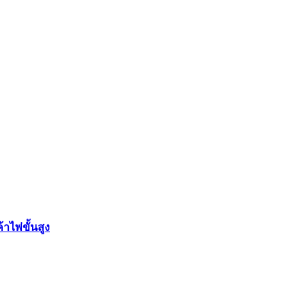
ไพ่ขั้นสูง