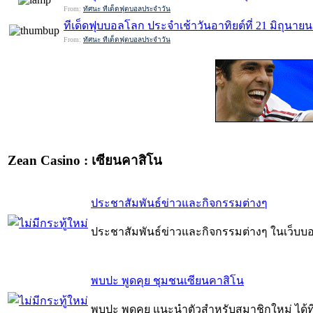
From:
ทัศนะ ทีเด็ดฟุตบอลประจำวัน
ทีเด็ดฟุบบอลโลก ประจำเช้าวันอาทิยต์ที่ 21 มิถุนา
From:
ทัศนะ ทีเด็ดฟุตบอลประจำวัน
Zean Casino : เซียนคาสิโน
ประชาสัมพันธ์ข่าวและกิจกรรมต่างๆ
ประชาสัมพันธ์ข่าวและกิจกรรมต่างๆ ในเว็บบอร์ด
พบปะ พูดคุย ชุมชนเซียนคาสิโน
พบปะ พูดคุย แนะนำตัวสำหรับสมาชิกใหม่ ได้ที่น