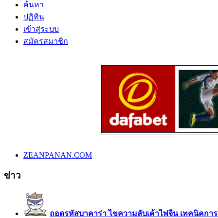
ค้นหา
ปฏิทิน
เข้าสู่ระบบ
สมัครสมาชิก
ZEANPANAN.COM
ข่าว
ถอดรหัสบาคาร่า ไขความลับเค้าไพ่จีน เทคนิคการอ่