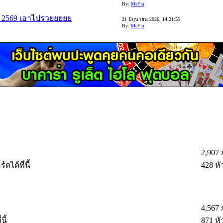
By:
MaFia
ยน 2569 เอาไปรวยยยยย
21 มิถุนายน 2026, 14:21:55
By:
MaFia
2,907 
ได้ที่นี้
428 หั
4,567 
ี้
871 หั