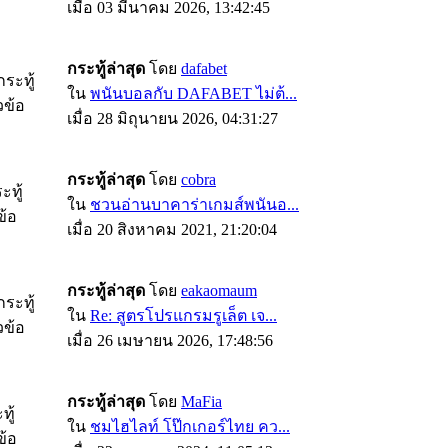
เมื่อ 03 มีนาคม 2026, 13:42:45
กระทู้ล่าสุด
โดย
dafabet
กระทู้
ใน
พนันบอลกับ DAFABET ไม่ต้...
วข้อ
เมื่อ 28 มิถุนายน 2026, 04:31:27
กระทู้ล่าสุด
โดย
cobra
ะทู้
ใน
ชวนอ่านบาคาร่าเกมส์พนันอ...
ข้อ
เมื่อ 20 สิงหาคม 2021, 21:20:04
กระทู้ล่าสุด
โดย
eakaomaum
กระทู้
ใน
Re: สูตรโปรแกรมรูเล็ต เจ...
วข้อ
เมื่อ 26 เมษายน 2026, 17:48:56
กระทู้ล่าสุด
โดย
MaFia
ทู้
ใน
ชมไฮไลท์ โป๊กเกอร์ไทย คว...
ข้อ