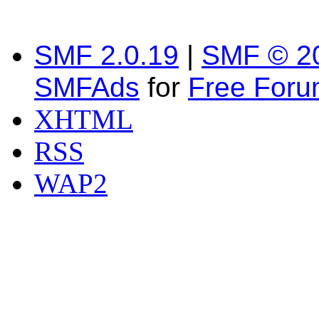
SMF 2.0.19
|
SMF © 2
SMFAds
for
Free For
XHTML
RSS
WAP2