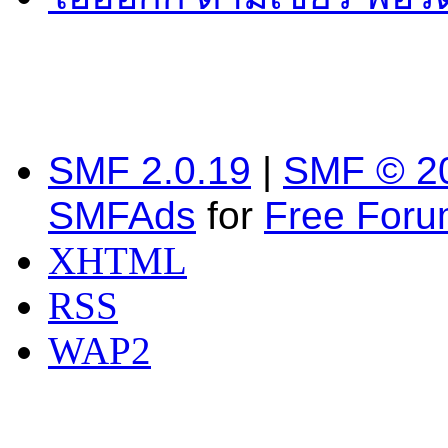
SMF 2.0.19
|
SMF © 2
SMFAds
for
Free For
XHTML
RSS
WAP2