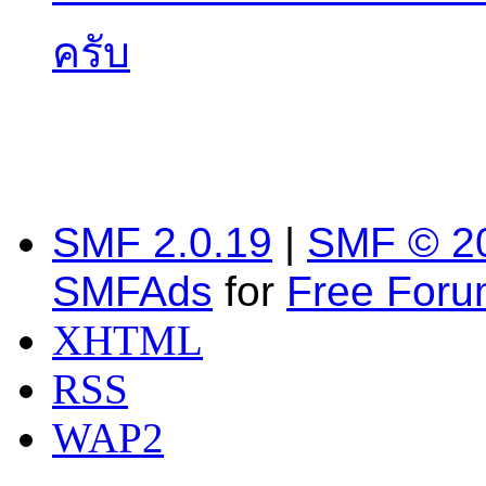
ครับ
SMF 2.0.19
|
SMF © 2
SMFAds
for
Free For
XHTML
RSS
WAP2